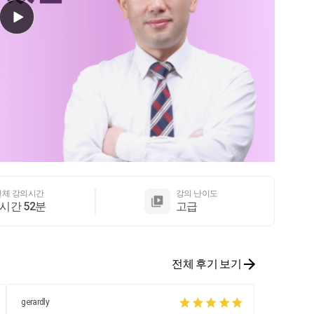
전체 강의시간
강의 난이도
1시간 52분
고급
전체 후기 보기
gerardly