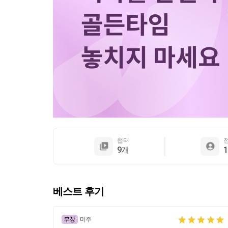
챕터
9개
베스트 후기
미주