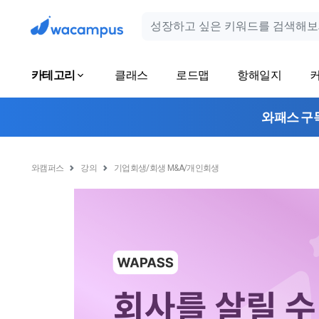
카테고리
클래스
로드맵
항해일지
와패스 구
와캠퍼스
강의
기업회생/회생 M&A/개인회생