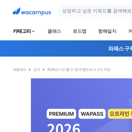
카테고리
클래스
로드맵
항해일지
와패스 구
와캠퍼스
강의
2026년 나도 할 수 있다! 법인세 신고서 작성