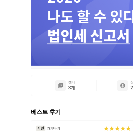
챕터
3개
베스트 후기
와키다키