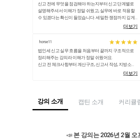
신고 전에 무엇을 점검해야 하는지부터 신고 단계별로
설명해주셔서 이해가 정말 쉬웠고, 실무에 바로 적용할
수 있겠다는 확신이 들었습니다. 세밀한 쟁점까지 깊게
다루기보다는, 신고 실무의 골격과 핵심을 빠르게 정리
더보기
해주는 강의라 처음 법인세 구조가 헷갈렸던 분들께 강
력 추천합니다. 오프라인 수강 후 온라인으로 한 번 더 복
horse11
습하면 신고서식 작성할 때 훨씬 수월할 것 같아요
법인세 신고 실무 흐름을 처음부터 끝까지 구조적으로
정리해주는 강의라 이해가 정말 쉬웠어요.
신고 전 체크사항부터 계산구조, 신고서 작성, 지방소득
세, 전자신고까지 단계별로 정리돼 있어서 실무에 바로
더보기
적용하기 좋았습니다.
법인세 구조가 헷갈렸던 분들께 추천합니다~👍
강의 소개
캡틴 소개
커리큘
📣
본 강의는 2026년 2월