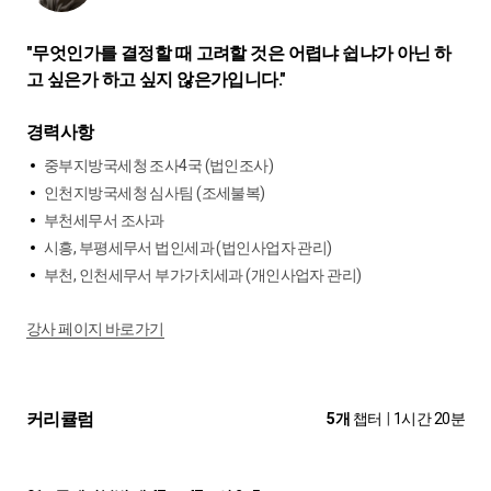
"무엇인가를 결정할 때 고려할 것은 어렵냐 쉽냐가 아닌 하
고 싶은가 하고 싶지 않은가입니다."
경력사항
중부지방국세청 조사4국 (법인조사)
인천지방국세청 심사팀 (조세불복)
부천세무서 조사과
시흥, 부평세무서 법인세과 (법인사업자 관리)
부천, 인천세무서 부가가치세과 (개인사업자 관리)
강사 페이지 바로가기
커리큘럼
5개
챕터
|
1시간 20분