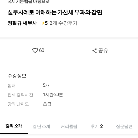
국세기본법을 바탕으로!
실무사례로 이해하는 가산세 부과와 감면
정필규 세무사
2개 수강후기
5
60
공유
수강정보
챕터
5개
전체 강의시간
1시간 20분
강의 난이도
초급
강의 소개
2
캡틴 소개
커리큘럼
후기
질문답변