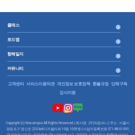
클래스
로드맵
항해일지
커뮤니티
고객센터
서비스이용약관
개인정보 보호정책
환불규정
단체구독
강사지원
Copyright (c) Wacampus All Rights Reserved. | 회사명 : (주)와컴퍼니 | 주소 : 서울시
영등포구 영신로 220 knk디지털타워 10층 1009호 | 사업자등록번호 571-88-01095
원격평생교육원 : 제1023호 | 통신판매업신고 : 제2022-서울영등포-3085호 대표자