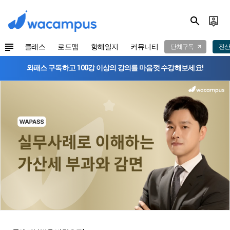
클래스
로드맵
항해일지
커뮤니티
단체구독
전산
와패스 구독하고 100강 이상의 강의를 마음껏 수강해보세요!