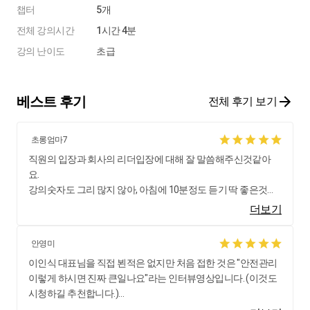
챕터
5개
전체 강의시간
1시간 4분
강의 난이도
초급
베스트 후기
전체 후기 보기
초롱엄마7
직원의 입장과 회사의 리더입장에 대해 잘 말씀해주신것같아
요.
강의숫자도 그리 많지 않아, 아침에 10분정도 듣기 딱 좋은것같
습니다.
더보기
자유롭게 서로 질의응답하는 모습이 좋아보였습니다.
안영미
이인식 대표님을 직접 뵌적은 없지만 처음 접한 것은 "안전관리
이렇게 하시면 진짜 큰일나요"라는 인터뷰영상입니다. (이것도
시청하길 추천합니다.)
자신의 생각, 경험 등 논리적으로 표현하시는 문장력에 한 번 반