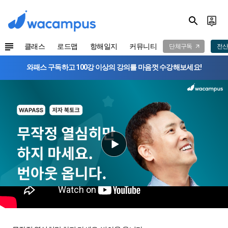
클래스
로드맵
항해일지
커뮤니티
단체구독
전산
와패스 구독하고 100강 이상의 강의를 마음껏 수강해보세요!