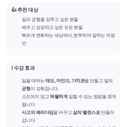
저는 아메바 경영과 이인식 대표님과 철학이 매우 비슷하게 느
👍
추천 대상
꼈습니다.
일의 균형을 갖추고 싶은 분들
북콘서트에 계신분 중 한분이 "어른이 어떤 의미 인지 생각을 많
배우고 성장하고 싶은 모든 분들
이 하는데...."라는 의미심장한 말씀을 해주신 분도 계셨습니다.
왜 그런 말씀을 하셨는지 매우 궁금했는데 다는 아니지만 영상
빠르게 변화하는 세상에서, 분투하며 일하는 직장
을 보면서 왜 그런 말씀도 하셨는지 알 것 같습니다.
인
배우는게 지치시거나 혼란스럽게 느껴 방황하고 계시다면 이
영상은 꼭 보시길 권유드립니다.
좋은 멘토를 만날 거라고 장담합니다.
❗
수강 효과
일을 대하는
태도, 마인드, 가치관
을 만들고 일의
균형
이 갖춰집니다.
소진되지 않고
탁월하게
일할 수 있는 방법을 찾게
됩니다.
사고의 패러다임
을 바꾸고
삶의 밸런스
를 만들어
갑니다.