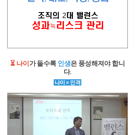
⏳ 나이
가 들수록
인생
은 풍성해져야 합니
다.
나이 = 인격