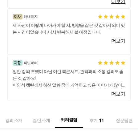
더보기
하고 북콘서트 영상이 올라 오기를 학수고대 한 것 같습니다.
와캠퍼스 덕분에 이분의 책 밸런스를 접할 수 있는 것에도 전 정
해내야지
말 다행이라고 생각하고 있습니다.
제 자신이 어떻게 나아가야 할 지, 방향을 잡은 것 같아서 의미 있
저는 이번 북콘서트 영상을 보며 사실 자괴감을 크게 느꼈습니
는 시간이었습니다. 다시 반복해서 볼 예정입니다.
다. 그리고 두려움도 있었습니다.
이 영상을 보는 사람이 저 뿐만이 아니기 때문에 저보다 앞선 사
더보기
람들이 너무 많은 현실 때문인 것 같습니다.
하지만 성장을 멈추는 것이 더 무섭고 두려운 것이라는 것을 느
꼈습니다.
피넛버터
그 와중에도 배울 수 있는 게 많다는 생각만으로도 설레임으로
일반 강의 포맷이 아닌 이런 북콘서트, 관객과의 소통 강의도 좋
가득했습니다.
은 것 같아요!
이인석 캡틴께서 하신 말씀 중에 기억하고 싶은 이야기가 많아
제가 과거에 성장하지 못한 시간에 대한 후회보다는 이인석 대
노트정리까지 꼼꼼히 하면서 들었어요.
더보기
표님과 함께 일하셨던 분들에 대한 부러움이 매우 컸습니다.
대기업 임원, 리더로서 계셨던 캡틴님의 인사이트와 경영 철학
등을 배울 수 있어 유익했습니다!
저는 지금 신나는 독서모임을 통해 "아메바 경영"이라는 책을 읽
좋은 멘토분의 조언이 알짜배기로 담겨있는 영상이니 다른 분
고 있습니다.
들께서도 꼭 한번씩 들어보시면 좋을 것 같습니다!!
커리큘럼
11
강의 소개
캡틴 소개
후기
질문답변
읽는 다기 보다 거의 베끼는 수준이라 읽는 속도가 거북이 걸음
수준입니다.^^