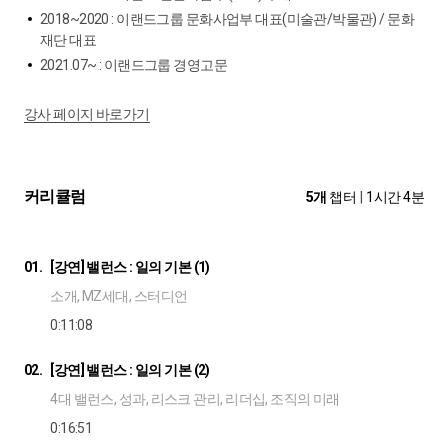
2018~2020 : 이랜드그룹 문화사업부 대표(미술관/박물관) / 문화
재단 대표
2021.07~ : 이랜드그룹 경영고문
강사 페이지 바로가기
커리큘럼
5개
챕터
|
1시간 4분
01.
[강연] 밸런스 : 일의 기본 (1)
소개, MZ세대, 스터디언
0:11:08
02.
[강연] 밸런스 : 일의 기본 (2)
4대 밸런스, 성과, 리스크 관리, 리더십, 조직의 미래
0:16:51