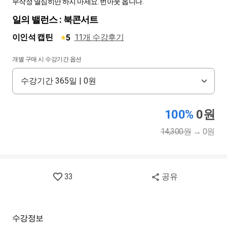
무작정 열심히만 하지 마세요. 번아웃 옵니다.
일의 밸런스 : 북콘서트
이인석 캡틴
11개 수강후기
5
개별 구매 시 수강기간 옵션
100%
0원
14,300원
→
0원
33
공유
수강정보