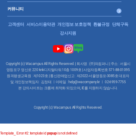
커뮤니티
고객센터
서비스이용약관
개인정보 보호정책
환불규정
단체구독
강사지원
Copyright (c) Wacampus All Rights Reserved. | 회사명 : (주)와컴퍼니 | 주소 : 서울시
영등포구 영신로 220 knk디지털타워 10층 1009호 | 사업자등록번호 571-88-01095
원격평생교육원 : 제1023호 | 통신판매업신고 : 제2022-서울영등포-3085호 대표자
및 개인정보책임자 : 김정태 ㅣ이메일 : help@wacompany.kr ㅣ 02-6959-7755
본 강의사이트는 크롬에 최적화 되있으며, IE를 지원하지 않습니다.
Copyright (c) Wacampus All Rights Reserved.
Template_ Error #2: template id
popup
is not defined