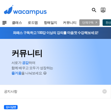
클래스
로드맵
항해일지
커뮤니티
단체구독
전산
와패스 구독하고 100강 이상의 강의를 마음껏 수강해보세요!
커뮤니티
서로가
공감
하며
함께 배우고 모두가 성장하는
즐거움
을 나눠보세요. 😃
공지사항
강사답변