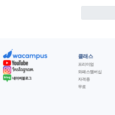
클래스
프리미엄
와패스멤버십
자격증
무료