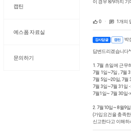
이 경우 8/9까지 
캡틴
0
·
1개의 
예스폼 자료실
박
강사답글
캡틴
답변드리겠습니다^
문의하기
1. 7월 초일에 근
7월 1일~7일 , 7월
7월 5일~20일, 7월
7월 3일~7월 31일
7월1일~ 7월 30일
2. 7월10일~ 8
(가입요건을 충족한
신고한다고 이해하