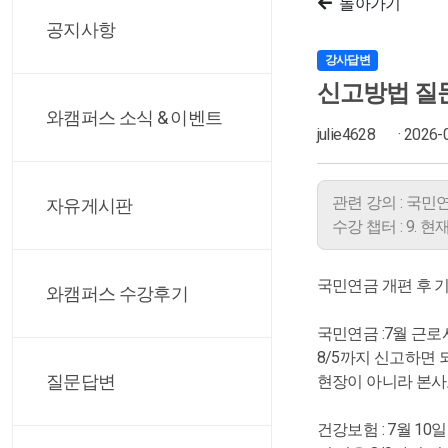
돌아가기
공지사항
강사답변
신고방법 질
와캠퍼스 소식 & 이벤트
julie4628
· 2026-
관련 강의 : 국민연
자유게시판
수강 챕터 : 9. 현
국민연금 개편 후 
와캠퍼스 수강후기
국민연금 :7월 근
8/5까지 신고하면 
질문답변
현장이 아니라 본사로
건강보험 : 7월 10