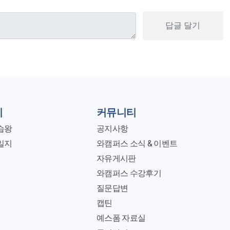
답글 달기
지
커뮤니티
습왕
공지사항
일지
와캠퍼스 소식 & 이벤트
자유게시판
와캠퍼스 수강후기
질문답변
캡틴
예스폼 자료실