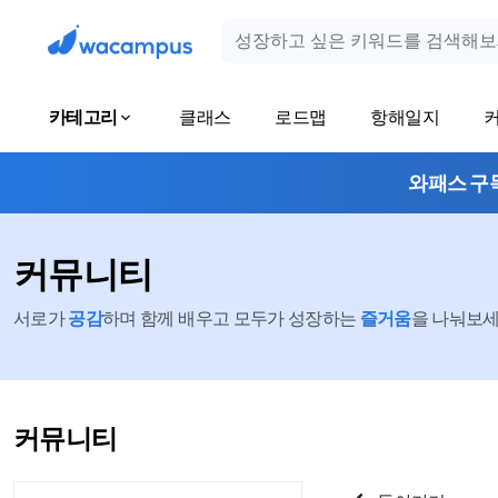
카테고리
클래스
로드맵
항해일지
와패스 구
커뮤니티
서로가
공감
하며 함께 배우고 모두가 성장하는
즐거움
을 나눠보세요
커뮤니티