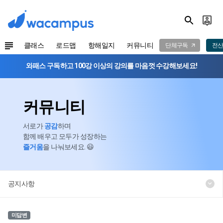
클래스
로드맵
항해일지
커뮤니티
단체구독
전산
와패스 구독하고 100강 이상의 강의를 마음껏 수강해보세요!
커뮤니티
서로가
공감
하며
함께 배우고 모두가 성장하는
즐거움
을 나눠보세요. 😃
공지사항
미답변