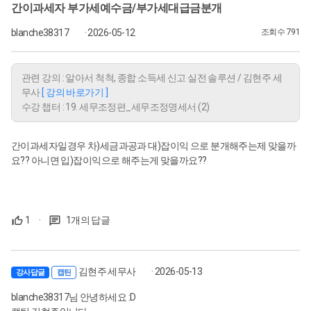
간이과세자 부가세예수금/부가세대급금분개
blanche38317
· 2026-05-12
조회수 791
관련 강의 : 알아서 척척, 종합 소득세 신고 실전 솔루션 / 김현주 세
무사
[ 강의 바로가기 ]
수강 챕터 : 19. 세무조정편_세무조정명세서 (2)
간이과세자일경우 차)세금과공과 대)잡이익 으로 분개해주는제 맞을까
요?? 아니면 입)잡이익으로 해주는게 맞을까요??
1
·
1개의 답글
김현주 세무사
· 2026-05-13
강사답글
캡틴
blanche38317님 안녕하세요 :D