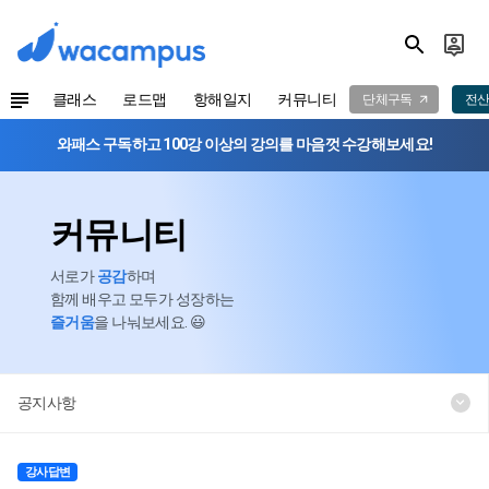
클래스
로드맵
항해일지
커뮤니티
단체구독
전산
와패스 구독하고 100강 이상의 강의를 마음껏 수강해보세요!
커뮤니티
서로가
공감
하며
함께 배우고 모두가 성장하는
즐거움
을 나눠보세요. 😃
공지사항
강사답변