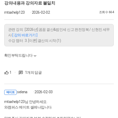
강의내용과 강의자료 불일치
mtaxhelp123
· 2026-02-02
조회수 664
관련 강의 : [2026년] 꼼꼼 결산&법인세 신고 완전정복 / 신현진 세무
사
[ 강의 바로가기 ]
수강 챕터 : 3. [이론] 결산의 시작 (1)
확인부탁드립니다 ㅠ
1
·
1개의 답글
selena
· 2026-02-03
메이트
mtaxhelp123님 안녕하세요.
와캠퍼스 메이트 셀레나입니다.