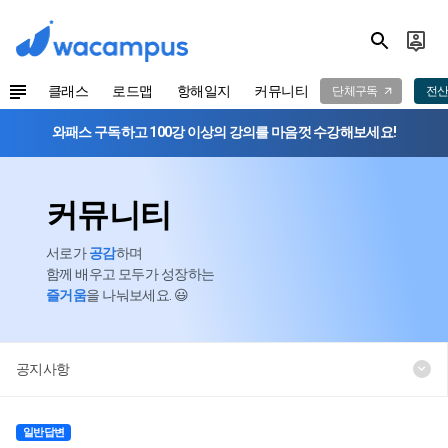
클래스
로드맵
항해일지
커뮤니티
단체구독
전산
와패스 구독하고 100강 이상의 강의를 마음껏 수강해보세요!
커뮤니티
서로가
공감
하며
함께 배우고 모두가 성장하는
즐거움
을 나눠보세요. 😃
공지사항
일반답변