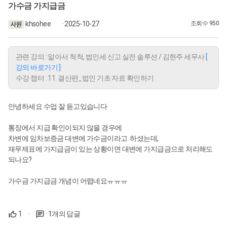
가수금 가지급금
khsohee
· 2025-10-27
조회수 950
관련 강의 : 알아서 척척, 법인세 신고 실전 솔루션 / 김현주 세무사
[
강의 바로가기 ]
수강 챕터 : 11. 결산편_법인 기초 자료 확인하기
안녕하세요 수업 잘 듣고있습니다
통장에서 지급 확인이되지 않을 경우에
차변에 임차보증금 대변에 가수금이라고 하셨는데,
재무제표에 가지급금이 있는 상황이면 대변에 가지급금으로 처리해도
되나요?
가수금 가지급금 개념이 어렵네요ㅠㅠㅠ
1
·
1개의 답글