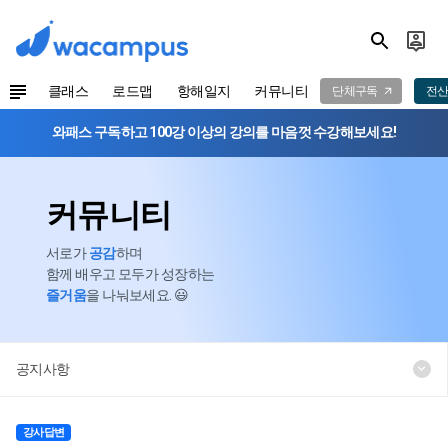
클래스
로드맵
항해일지
커뮤니티
단체구독
전산
와패스 구독하고 100강 이상의 강의를 마음껏 수강해보세요!
커뮤니티
서로가
공감
하며
함께 배우고 모두가 성장하는
즐거움
을 나눠보세요. 😃
공지사항
강사답변