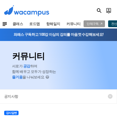
클래스
로드맵
항해일지
커뮤니티
단체구독
전산
와패스 구독하고 100강 이상의 강의를 마음껏 수강해보세요!
커뮤니티
서로가
공감
하며
함께 배우고 모두가 성장하는
즐거움
을 나눠보세요. 😃
공지사항
강사답변