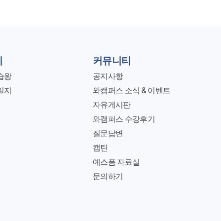
지
커뮤니티
습왕
공지사항
일지
와캠퍼스 소식 & 이벤트
자유게시판
와캠퍼스 수강후기
질문답변
캡틴
예스폼 자료실
문의하기