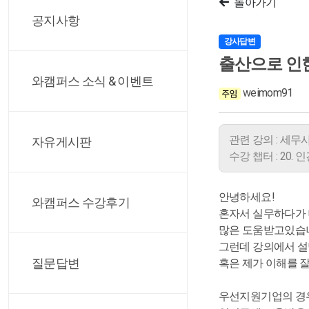
돌아가기
공지사항
강사답변
출산으로 인
와캠퍼스 소식 & 이벤트
weimom91
관련 강의 : 세
자유게시판
수강 챕터 : 20
안녕하세요!
와캠퍼스 수강후기
혼자서 실무하다가
많은 도움받고있습니
그런데 강의에서 
질문답변
혹은 제가 이해를 
우선지원기업의 경