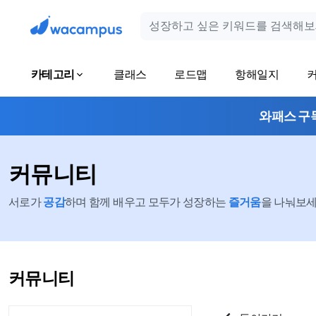
카테고리
클래스
로드맵
항해일지
와패스 구
커뮤니티
서로가
공감
하며 함께 배우고 모두가 성장하는
즐거움
을 나눠보세요
커뮤니티