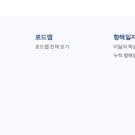
로드맵
항해일
로드맵 전체 보기
이달의 학
누적 항해