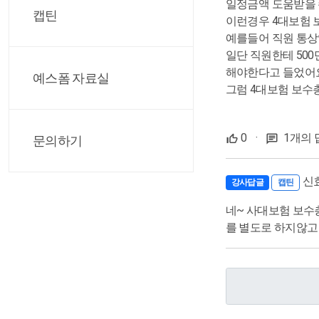
일정금액 도움받을 
캡틴
이런경우 4대보험 
예를들어 직원 통상
일단 직원한테 500
해야한다고 들었어
예스폼 자료실
그럼 4대보험 보수
0
·
1개의 
문의하기
신
강사답글
캡틴
네~ 사대보험 보수
를 별도로 하지않고