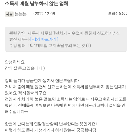
소득세 매월 납부하지 않는 업체
봄봄봄
· 2022-12-08
조회수 5,605
관련 강의 : 세무사 사무실 1년차가 사수없이 원천세 신고하기 / 신
효진 세무사
[ 강의 바로가기 ]
수강 챕터 : 10. 4대보험 고지 & 납부의 모든 것 (1)
안녕하세요
강의 잘 듣고 있습니다:)
강의 듣다가 궁금한게 생겨서 질문드립니다
거래처 중에 매월 원천세 신고는 하는데 소득세를 납부하지 않는 업체가
있어요, 적지 않더라구요..
전임자가 처리 해 놓은 걸 보면 소득세는 임의로 다 지우고 원천세신고를
했던데, 선배들께 여쭤보면 나중에 한번에 내면 돼~ 라고밖에 설명을 안
해주십니다ㅠ
한번에 낸다는게 연말정산할 때 납부한다는 뜻인가요?
이렇게 해도 문제가 생기거나 하지 않는지 궁금합니당