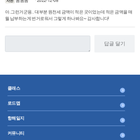
봄봄봄
· 2022-12-08
아..그런거군용... 대부분 원천세 금액이 적은 곳이었는데 적은 금액을 매
월 납부하는게 번거로워서 그렇게 하나봐요~ 감사합니다!
답글 달기
클래스
로드맵
항해일지
커뮤니티