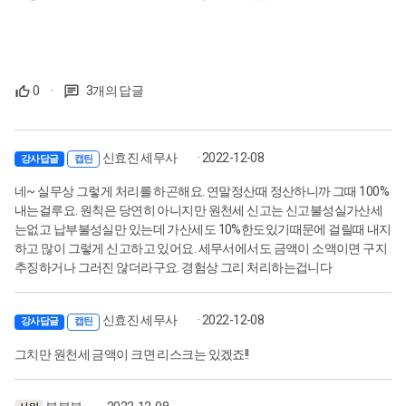
0
·
3개의 답글
신효진 세무사
· 2022-12-08
강사답글
캡틴
네~ 실무상 그렇게 처리를 하곤해요. 연말정산때 정산하니까 그때 100%
내는걸루요. 원칙은 당연히 아니지만 원천세 신고는 신고불성실가산세
는없고 납부불성실만 있는데 가산세도 10%한도있기때문에 걸릴때 내지
하고 많이 그렇게 신고하고 있어요. 세무서에서도 금액이 소액이면 구지
추징하거나 그러진 않더라구요. 경험상 그리 처리하는겁니다
신효진 세무사
· 2022-12-08
강사답글
캡틴
그치만 원천세 금액이 크면 리스크는 있겠죠!!