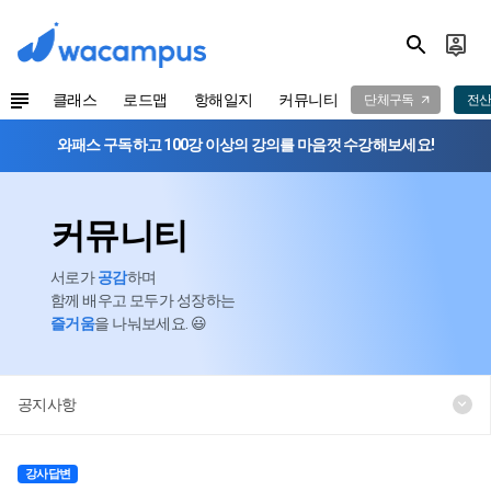
클래스
로드맵
항해일지
커뮤니티
단체구독
전산
와패스 구독하고 100강 이상의 강의를 마음껏 수강해보세요!
커뮤니티
서로가
공감
하며
함께 배우고 모두가 성장하는
즐거움
을 나눠보세요. 😃
공지사항
강사답변