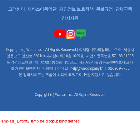
고객센터
서비스이용약관
개인정보 보호정책
환불규정
단체구독
강사지원
Copyright (c) Wacampus All Rights Reserved. | 회사명 : (주)와컴퍼니 | 주소 : 서울시
영등포구 영신로 220 knk디지털타워 10층 1009호 | 사업자등록번호 571-88-01095
원격평생교육원 : 제1023호 | 통신판매업신고 : 제2022-서울영등포-3085호 대표자
및 개인정보책임자 : 김정태 ㅣ이메일 : help@wacompany.kr ㅣ 02-6959-7755
본 강의사이트는 크롬에 최적화 되있으며, IE를 지원하지 않습니다.
Copyright (c) Wacampus All Rights Reserved.
Template_ Error #2: template id
popup
is not defined