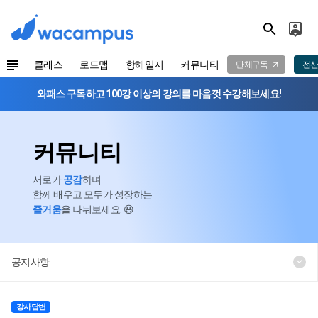
클래스
로드맵
항해일지
커뮤니티
단체구독
전산
와패스 구독하고 100강 이상의 강의를 마음껏 수강해보세요!
커뮤니티
서로가
공감
하며
함께 배우고 모두가 성장하는
즐거움
을 나눠보세요. 😃
공지사항
강사답변