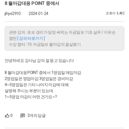
8 월마감대응 POINT 중에서
jihye2910
· 2024-01-24
조회수 3,482
관련 강의 : 초보 경리가 당장 써먹는 자금일보 기초 실무 / 이유순
캡틴
[ 강의 바로가기 ]
수강 챕터 : 10. 자금일보 월마감의 결실맺기
안녕하세요 강사님 강의 잘 듣고 있습니다
8 월마감대응 POINT 중에서 1영업일 매입마감
2영업일은 영업마감 3영업일은 경비마감
4~5영업일은 기타 나머지 마감에 대해
설명해 주시는 부분이 있는데
1~5영업 마감이 어떤 건가요~?
0
·
3개의 답글