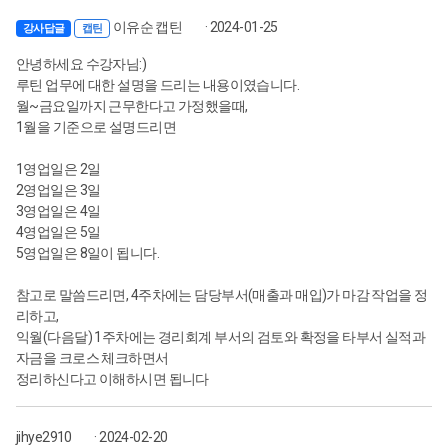
이유순 캡틴
· 2024-01-25
강사답글
캡틴
안녕하세요 수강자님:)
루틴 업무에 대한 설명을 드리는 내용이였습니다.
월~금요일까지 근무한다고 가정했을때,
1월을 기준으로 설명드리면
1영업일은 2일
2영업일은 3일
3영업일은 4일
4영업일은 5일
5영업일은 8일이 됩니다.
참고로 말씀드리면, 4주차에는 담당부서(매출과 매입)가 마감 작업을 정
리하고,
익월(다음달) 1주차에는 경리회계 부서의 검토와 확정을 타부서 실적과
자금을 크로스 체크하면서
정리하신다고 이해하시면 됩니다
jihye2910
· 2024-02-20