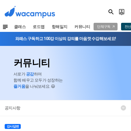
클래스
로드맵
항해일지
커뮤니티
단체구독
전산
와패스 구독하고 100강 이상의 강의를 마음껏 수강해보세요!
커뮤니티
서로가
공감
하며
함께 배우고 모두가 성장하는
즐거움
을 나눠보세요. 😃
공지사항
강사답변