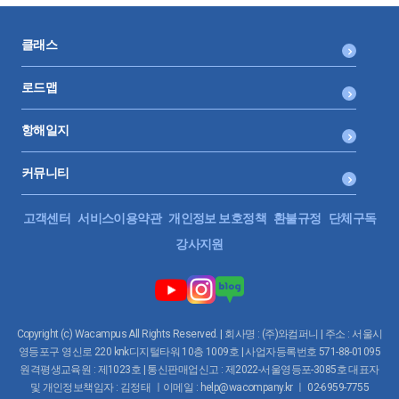
클래스
로드맵
항해일지
커뮤니티
고객센터
서비스이용약관
개인정보 보호정책
환불규정
단체구독
강사지원
Copyright (c) Wacampus All Rights Reserved. | 회사명 : (주)와컴퍼니 | 주소 : 서울시
영등포구 영신로 220 knk디지털타워 10층 1009호 | 사업자등록번호 571-88-01095
원격평생교육원 : 제1023호 | 통신판매업신고 : 제2022-서울영등포-3085호 대표자
및 개인정보책임자 : 김정태 ㅣ이메일 : help@wacompany.kr ㅣ 02-6959-7755