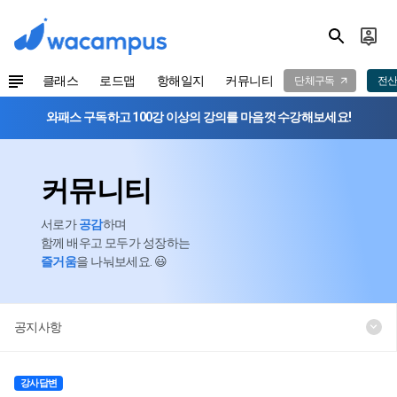
클래스
로드맵
항해일지
커뮤니티
단체구독
전산
와패스 구독하고 100강 이상의 강의를 마음껏 수강해보세요!
커뮤니티
서로가
공감
하며
함께 배우고 모두가 성장하는
즐거움
을 나눠보세요. 😃
공지사항
강사답변