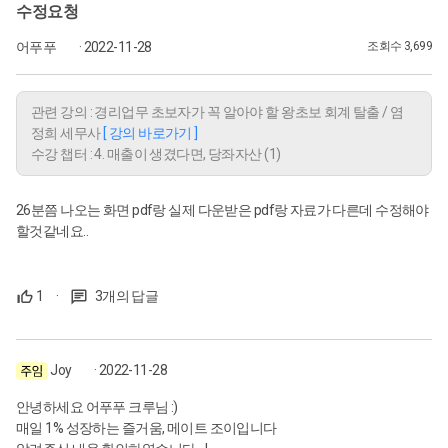
수정요청
어푸푸
· 2022-11-28
조회수 3,699
관련 강의 : 경리업무 초보자가 꼭 알아야 할 왕초보 회계 탈출 / 염
정희 세무사
[ 강의 바로가기 ]
수강 챕터 : 4. 매출이 생겼다면, 당좌자산 (1)
26분쯤 나오는 화면 pdf랑 실제 다운받은 pdf랑 자료가 다른데 수정해야
할것같네요..
1
·
3개의 답글
Joy
· 2022-11-28
안녕하세요 어푸푸 크루님 :)
매일 1% 성장하는 즐거움, 메이트 조이입니다