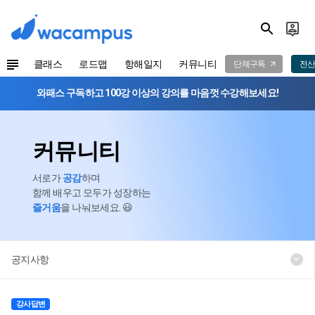
클래스
로드맵
항해일지
커뮤니티
단체구독
전산
와패스 구독하고 100강 이상의 강의를 마음껏 수강해보세요!
커뮤니티
서로가
공감
하며
함께 배우고 모두가 성장하는
즐거움
을 나눠보세요. 😃
공지사항
강사답변