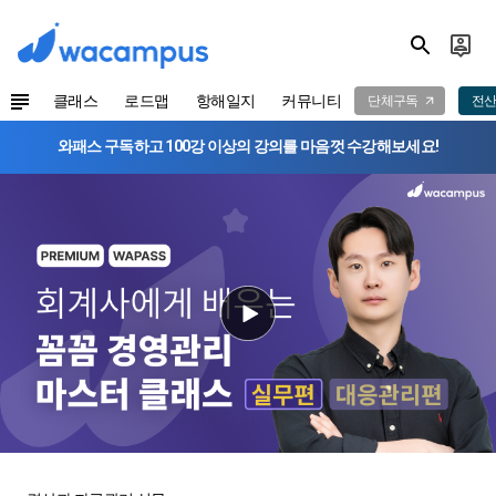
클래스
로드맵
항해일지
커뮤니티
단체구독
전산
와패스 구독하고 100강 이상의 강의를 마음껏 수강해보세요!