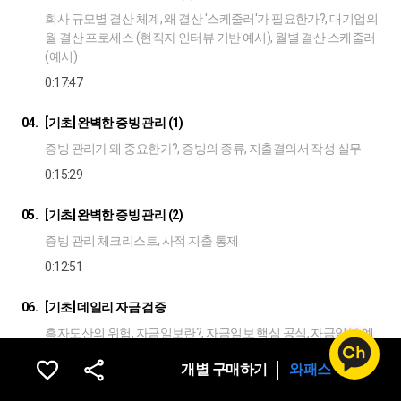
회사 규모별 결산 체계, 왜 결산 '스케줄러'가 필요한가?, 대기업의
월 결산 프로세스 (현직자 인터뷰 기반 예시), 월별 결산 스케줄러
(예시)
0:17:47
04.
[기초] 완벽한 증빙 관리 (1)
증빙 관리가 왜 중요한가?, 증빙의 종류, 지출결의서 작성 실무
0:15:29
05.
[기초] 완벽한 증빙 관리 (2)
증빙 관리 체크리스트, 사적 지출 통제
0:12:51
06.
[기초] 데일리 자금 검증
흑자도산의 위험, 자금일보란?, 자금일보 핵심 공식, 자금일보 예
시, 자금일보와 자금월보의 관계, 자금일보와 자금월보의 가치,
개별 구매하기
와패스 구독
대기업의 시스템을 이식한 자금일보/월보, 실제 사례: ERP - 통장
잔액 40억 원 차이