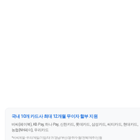
국내 10개 카드사 최대 12개월 무이자 할부 지원
비씨(페이북), KB Pay, 하나 Pay, 신한카드, 롯데카드, 삼성카드, 씨티카드, 현대카드,
농협(NH페이), 우리카드
*비씨계열 - 우리/제일/기업/대구/경남/부산/광주/수협/전북/제주/신협