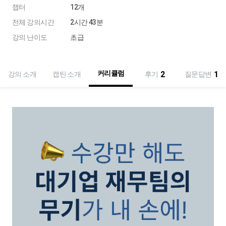
챕터
12개
전체 강의시간
2시간 43분
강의 난이도
초급
커리큘럼
2
1
강의 소개
캡틴 소개
후기
질문답변