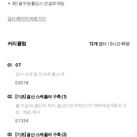
前) 풀무원홀딩스 연결회계팀
강사 페이지 바로가기
커리큘럼
12개
챕터
|
2시간 43분
01.
OT
강사 소개 및 각 파트별 소개
0:05:18
02.
[기초] 결산 스케줄러 구축 (1)
월 마감 vs 결산의 차이, 결산이란 무엇인가?, 재무제표 5종의 구
성 - 개념, 예시
0:13:54
03.
[기초] 결산 스케줄러 구축 (2)