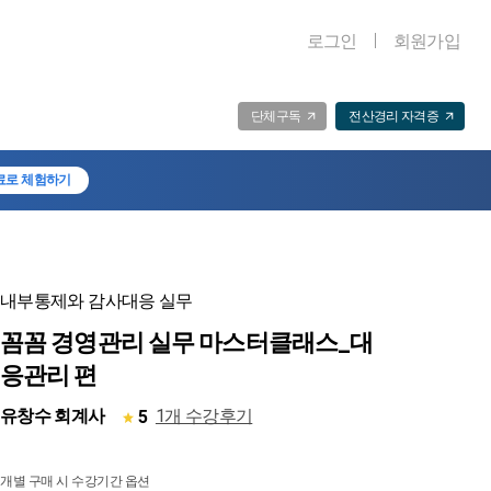
로그인
회원가입
단체구독
전산경리 자격증
료로 체험하기
내부통제와 감사대응 실무
꼼꼼 경영관리 실무 마스터클래스_대
응관리 편
유창수 회계사
1개 수강후기
5
개별 구매 시 수강기간 옵션