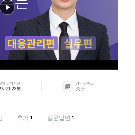
전체 강의시간
강의 난이도
2시간 23분
중급
럼
후기
질문답변
1
1