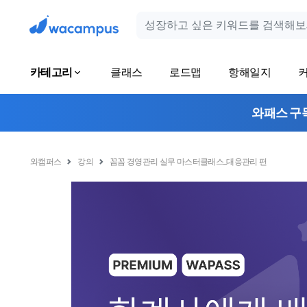
카테고리
클래스
로드맵
항해일지
와패스 구
와캠퍼스
강의
꼼꼼 경영관리 실무 마스터클래스_대응관리 편