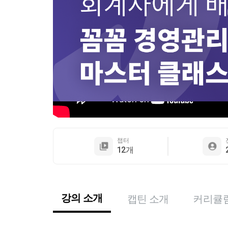
챕터
12개
강의 소개
캡틴 소개
커리큘