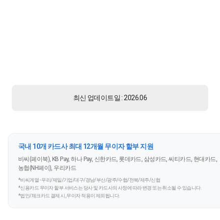
최신 업데이트일 : 2026.06
국내 10개 카드사 최대 12개월 무이자 할부 지원
비씨(페이북), KB Pay, 하나 Pay, 신한카드, 롯데카드, 삼성카드, 씨티카드, 현대카드,
농협(NH페이), 우리카드
*비씨계열 - 우리/제일/기업/대구/경남/부산/광주/수협/전북/제주/신협
*신용카드 무이자 할부 서비스는 당사 및 카드사의 사정에 따라 변경 또는 취소될 수 있습니다.
*법인/체크카드 결제 시, 무이자 적용이 제외됩니다.