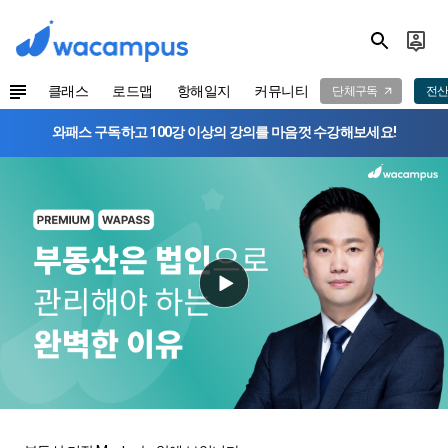
클래스
로드맵
항해일지
커뮤니티
단체구독
전산
와패스 구독하고 100강 이상의 강의를 마음껏 수강해보세요!