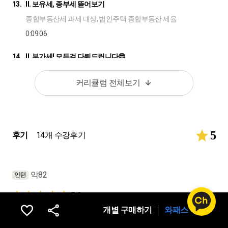
13.
II. 보유세, 종부세 뜯어보기
종합부동산세 과세 대상, 법인주택 종합부동산 세율
0:09:06
14.
II. 부가세! 모든걸 다뤄드립니다😎
상가, 주택, 토지 구분, 간주임대료, 조기 환급 신고
커리큘럼 전체보기
0:11:12
15.
II. 주택 말고 오피스텔 세금 구조는?
취득세, 재산세, 부가세, 종부세, 양도세
5
후기
14개 수강후기
0:10:39
16.
II. 법인 운영자금은 가수금도 씁니다.
악82
가수금, 가지급금 의미
0:07:28
5.0
개별 구매하기
와패스 구독
17.
II. 간주취득세 내야 하나요?
실무를 하다보면 개인/법인사업자 구분없이 부동산 관련한 업무가 많
이 발생합니다. 부동산 관련해서는 잘 모르는 부분이 많아서 늘 아쉬