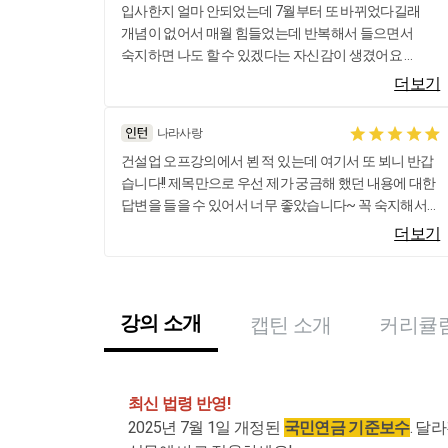
입사한지 얼마 안되었는데 7월부터 또 바뀌었다길래
개념이 없어서 매월 힘들었는데 반복해서 들으면서
숙지하면 나도 할 수 있겠다는 자신감이 생겼어요
노무비대장이랑 비교해서 설명해주셔서 귀에 쏙쏙
더보기
감사합니다
나라사랑
건설업 오프강의에서 뵌 적 있는데 여기서 또 뵈니 반갑
습니다!! 제목만으로 우선 제가 궁금해 했던 내용에 대한
답변을 들을 수 있어서 너무 좋았습니다~ 꼭 숙지해서
헷갈리지 않을게요!!
더보기
강의 소개
캡틴 소개
커리큘
최신 법령 반영!
2025년 7월 1일 개정된
국민연금 기준보수
. 달