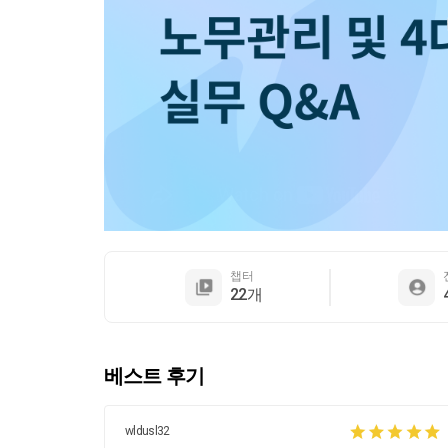
챕터
22개
베스트 후기
wldusl32