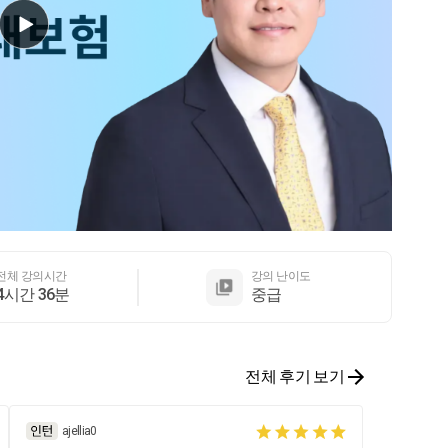
전체 강의시간
강의 난이도
4시간 36분
중급
전체 후기 보기
ajellia0