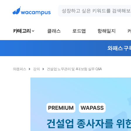
카테고리
클래스
로드맵
항해일지
와패스 구
와캠퍼스
강의
건설업 노무관리 및 4대보험 실무 Q&A