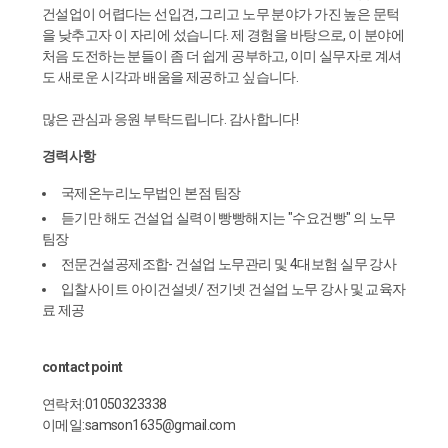
건설업이 어렵다는 선입견, 그리고 노무 분야가 가진 높은 문턱
을 낮추고자 이 자리에 섰습니다. 제 경험을 바탕으로, 이 분야에
처음 도전하는 분들이 좀 더 쉽게 공부하고, 이미 실무자로 계셔
도 새로운 시각과 배움을 제공하고 싶습니다.
많은 관심과 응원 부탁드립니다. 감사합니다!
경력사항
국제온누리노무법인 본점 팀장
듣기만 해도 건설업 실력이 빵빵해지는 "수요건빵" 의 노무
팀장
전문건설공제조합- 건설업 노무관리 및 4대보험 실무 강사
입찰사이트 아이건설넷/ 전기넷 건설업 노무 강사 및 교육자
료 제공
contact point
연락처:01050323338
이메일:samson1635@gmail.com