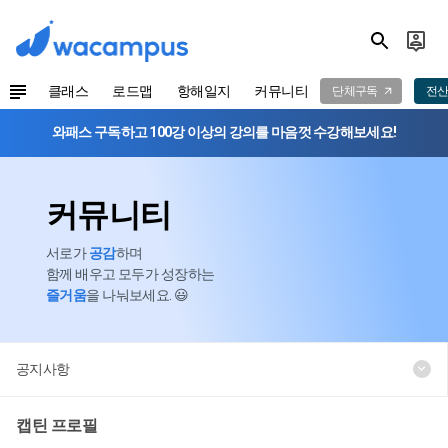
클래스
로드맵
항해일지
커뮤니티
단체구독
전산
와패스 구독하고 100강 이상의 강의를 마음껏 수강해보세요!
커뮤니티
서로가
공감
하며
함께 배우고 모두가 성장하는
즐거움
을 나눠보세요. 😃
공지사항
캡틴 프로필