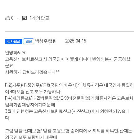
0
·
1개의 답글
박성우 캡틴
· 2025-04-15
강사답글
캡틴
안녕하세요
고용산재보험료신고 시 외국인이 어떻게 어디에 반영되는지 궁금하셨
군요
시원하게 답변드리겠습니다^^
F-2(거주)/ F-5(영주)/ F-6(국민의 배우자)의 체류자격은 내국인과 동일하
여 4대보험 신고 모두 가능하나
F-4(재외동포)/ H-2(방문취업)/ E-9(비전문취업)의 체류자격은 고용보험
임의가입대상자이기때문에
3월에 진행하는 고용산재보험료신고(자진신고)에 제외하면 되겠습니
다.
그럼 일괄-산재보험/ 일괄-고용보험 중 어디에서 제외를 하냐면, 산재는
외국인 모두 포함이기 때문에