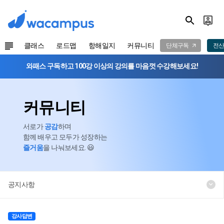
클래스
로드맵
항해일지
커뮤니티
단체구독
전산
와패스 구독하고 100강 이상의 강의를 마음껏 수강해보세요!
커뮤니티
서로가
공감
하며
함께 배우고 모두가 성장하는
즐거움
을 나눠보세요. 😃
공지사항
강사답변