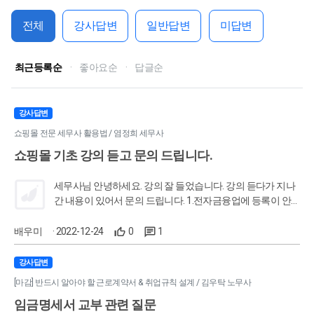
전체
강사답변
일반답변
미답변
최근등록순
·
좋아요순
·
답글순
강사답변
쇼핑몰 전문 세무사 활용법 / 염정희 세무사
쇼핑몰 기초 강의 듣고 문의 드립니다.
세무사님 안녕하세요. 강의 잘 들었습니다. 강의 듣다가 지나
간 내용이 있어서 문의 드립니다. 1.전자금융업에 등록이 안
된 싸이트에서 결제된 카드,현금영수증을 어떻게 구분, 정리
해야 하는지에 대해서도 알려주실수 있으실까요? 2.그리고,
배우미
· 2022-12-24
0
1
입력을 매입매출전표에서 입력하는지요? 한다면, 선택을 어
떤걸 해서 입력하면 되나요?(카과,현영,건별) 쇼핑몰에 대해
강사답변
서 좀더 깊이 있는 강의도 기대하겠습니다. 감사합니다.
[마감] 반드시 알아야 할 근로계약서 & 취업규칙 설계 / 김우탁 노무사
임금명세서 교부 관련 질문