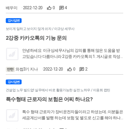
4. 전화기(휴대용 전화기를 포함한다) 및 개인용 컴퓨터(그 주
요? 강의를 돌려봐도 (123)감면세액은 알겠는데, (124)세액
변기기를 포함한다) 위 조항은 100만원이하인 감가상각자
공제 3,001,907 은 잘 모르겠습니다. 알려주세요. 감사합니다.
배우미
· 2022-12-20
0
4
산에 해당되지 않더라도 6항에 나열한 자산에 해당된다면 감
가상각을 하지 않고 손금처리를 할수 있는것으로 이해하였습
강사답변
니다. 2호에 시험기기도 마찬가지일것으로 이해하였는데, 이
보이게 일하고 보이지 않게 쉬자 / 이규상 세무사
후 언급하신 "법인세법 시행규칙 별표2" 시험연구용자산의
내용연수표에 시험기기 자산명이 기재되어있어서 헷갈리네
2강중 카카오톡의 기능 문의
요 시험기기는 감가상각을 해야하는 자산보는것인가요? 아
니면 제31조 6항에 따라 손금처리를 해도 되는걸까요? 답변
안녕하세요 이규상세무사님의 강의를 통해 많은 도움을 받
주시면 감사드리겠습니다 :)
고있습니다 다름아니라 2강중 카카오톡의 1. 게시글로 작성
하기 2. 설문 기능은 없어진 것이 맞는지 확인하고 싶습니다
이 좋은 기능을 없어진 다음에 안 것 같은데... 비슷한 기능은
와썹3기 지나
· 2022-12-20
0
2
없을까요? 답변 기다리겠습니다 감사합니다
강사답변
건설업 노무 빌드업! 실무에서 바로 활용가능한 실전 노하우 / 이용희 캡틴
특수형태 근로자의 보험은 어찌 하나요?
특수 형태 근로자가 장비운전자들이라고 하셨는데..이분들은
세금계산서를 발행 하는데 보험 및 별도로 신고를 해야 하나
요?