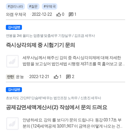
득세율 - 누진공제액 = 산출세액 산출세액 - 세액공제(+가산
#경리나라
#질문
#우체국
세-기납부세액) = 납부세액(종합소득세) ​ 매출세액 - 매입세
와캠 우체국
· 2022-12-22
0
1
액(+가산세-기납부세액) = 납부세액(부가가치세) ​ 이렇게 설
명하면 세무에 문외한인 대표가 못알아먹을게 뻔한데 좀 더
강사답변
쉽게는 안될까요? 질문 출처
연봉을 2배 올리는 업종별 맞춤세무 기장실무 / 김조겸 세무사
: https://cafe.naver.com/serplove/861670
즉시상각의제 중 시험기기 문의
세무사님께서 해주신 강의 중 즉시상각의제에 대해 자세한
법령을 보고싶어 법인세법 시행령 제31조를 쭉 훑어보고 궁
금한게 생겼습니다. 질문사항은 교육자료에는 나와있지않
는항목이라 질문을 드려도 되는지 모르겠지만 답변 주시면
윤늉
· 2022-12-21
1
2
감사드리겠습니다 :) 제31조 6항 ; 제4항에도 불구하고 다음
각 호의 자산에 대해서는 이를 그 사업에 사용한 날이 속하는
강사답변
사업연도의 손비로 계상한 것에 한정하여 손금에 산입한다. <
초보자도 간단히! 단숨에! 배우는 법인조정 노하우 / 신효진 세무사
개정 1999. 12. 31., 2010. 12. 30., 2019. 2. 12., 2020. 2. 11.> 1. 어
공제감면세액계산서(2) 작성에서 문의 드려요
업에 사용되는 어구(어선용구를 포함한다) 2. 영화필름, 공구,
가구, 전기기구, 가스기기, 가정용 기구ㆍ비품, 시계, 시험기
기, 측정기기 및 간판 3. 대여사업용 비디오테이프 및 음악용
안녕하세요. 강의 를 보다가 문의 드립니다. 동강 03:17초 부
콤팩트디스크로서 개별자산의 취득가액이 30만원 미만인 것
분의 (124)세액공제 3,001,907 이 금액은 어떻게 나오는 건가