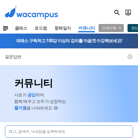
클래스
로드맵
항해일지
커뮤니티
단체구독
전산
와패스 구독하고 100강 이상의 강의를 마음껏 수강해보세요!
질문답변
커뮤니티
서로가
공감
하며
함께 배우고 모두가 성장하는
즐거움
을 나눠보세요. 😃