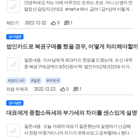
안녕하세요 저는 아예 아무것도 모르는 초보...아니 신생아 연
말정산 담당자 인데요 smart a 에서 급여 / 급+상여 이렇게 2
개로 나뉘어져 있는데 12월달에 급여 데이터가 동일한 금액
으로 중복입력되어있어서 모든 열말정산 신고가 잘못되었다
채민기
· 2022-12-22
0
1
는걸 찾았어요 근로자분들은 마지막달에 1개월치 급여를 더
받은 것 처럼 신고가 되어있는데 이걸 고치려면 어떻게 해야
강사답변
할까요? 지금해본 단계는 1. smart a에서 연말마감 취소하
법인카드로 복권구매를 했을 경우, 어떻게 처리해야할까
고 급여데이터 삭제하고 다시 연말정산 간소화자료 올려서
연말 마감 했거든요... 2. 홈택스에서 신청/제출 -> 지급명세
질문내용 이사님에게 체크카드 한장을 드렸는데.. 쓰신 내역
서 -> 근로소득지급명세서(연말정산용)에서 수정신고로 근
중 복권구매금액으로5만원이 떡 ​ 법인카드(체크)인데 이거
로소득 원천징수영수증 수정신고를 했어요 --------------------
어찌 처리해야 하나요? ​ 문제의 소진 없는건지요? 출처
이렇게만 했더니 어떤근로자는 더 많이 납부해야하고, 어떤
: https://cafe.naver.com/serplove/861372
#경리나라
#질문
#우체국
근로자는 더 환급을 받아야 하는데... 이 다음 처리는 뭘 어떻
게 해야할까요? 홈택스 전화해서 제발 도와달라고 했더니,
와캠 우체국
· 2022-12-22
0
1
원천세 신고서도 틀린 순간부터 다시 다 신고하라고만 하는
데... 정말 피가 마르는 심정이에요 제발...한번만 도와주세
강사답변
요
대표에게 종합소득세와 부가세의 차이를 센스있게 설명하
질문내용 오늘 거래처 대표가 질문했는데 설명하기 난감해
서 한참 머뭇거리니까 자기가 유튜브보고 공부할테니 됐다했
어요 ㅠ ​ 종합소득금액 - 소득공제 = 과세표준 과세표준 * 소