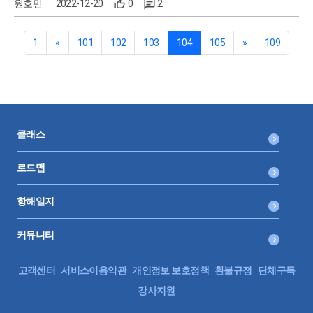
원호민
· 2022-12-20
0
2
1
«
101
102
103
104
105
»
109
클래스
로드맵
항해일지
커뮤니티
고객센터
서비스이용약관
개인정보 보호정책
환불규정
단체구독
강사지원