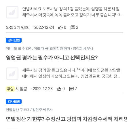
안녕하세요 노무사님! 강의 1강 들었는데, 설명을 차분히 잘
해주셔서 머릿속에 쏙쏙 들어오고 강의가 너무 좋습니다! :0
그런데 강의를 듣고 한가지 질문드리고 싶은 것이 생겨서 이
렇게 글을 남깁니다. 저희 회사는 현재 11명근로자/1명대표
와썹 3기 밍즈
· 2022-12-24
0
2
이사 근로중인 사업장입니다. 현재 전직원 연장/야간/휴일근
로가 따로 발생하지 않고 있는데요. 이런경우, 급여명세서만
강사답변
전달을 해도 괜찮은지 궁금합니다. 만일 근로시간 관련 사항
야! 너도 할 수 있어, 이럴 때 꼭! 법인전환 하자 / 염정희 세무사
기재해서 임금명세서를 전달해야한다면.. 근로일수/총근로
영업권 평가는 필수가 아니고 선택인지요?
시간수/연장근로시간수/야간근로시간수/휴일근로시간수
를 어떻게 작성하면 되나요..? 기본급산정기준 / 총근로시간
209시간으로 기재하면 되는걸까요..? 답변 부탁드리겠습니
세무사님 강의 잘 듣고 있습니다. ^^ 미래에 법인전환 상담을
다! 좋은 하루 되세요!
대비해서 열심히 메모하고 있는데, 영업권 관련 궁금한 점이
있습니다. 영업권 평가하지 않고 2억원을 대표자가 가져가
는 방법을 설명해주셨는데, 법인전환시 영업권 평가는 필수
새알콩
· 2022-12-23
0
7
로 안 해도 되고 선택으로 하면 되는 것인지요..?
강사답변
연말정산 구조대 / 김현주 세무사
연말정산 기한후? 수정신고 방법과 차감징수세액 처리방