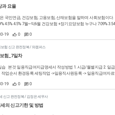
이기때문에 토지와 관련된 부분도 모두 불공제 - 면세사업 등 관련된
상과 요율
키기 위한 비용 - 사업자등록 전 매입세액 : 공급시기가 속하는 과세
 따른 불공제 : 간이과세자(4,800만원 미만) : 면세 : 해외 사업자 <깨,적> 공제받을 수 있는 자동차 기준 - 1000
금, 건강보험, 고용보험, 산재보험을 말하며 사회보험이다. 대상 요율 회사부담 근로자부담 비고 국민연금 만 18세이상 ~
차, 1000CC이
9% 산재보험 누구나 업종별 상이 회사부담
03-19
0
0
험에 대해 알기 쉽도록 한 페이지에 표와 함께 정리하되 사장님이 해당되는 부분을 하이라이트해서
대보험 신고 완전정복 / 와캠퍼스
매월 우편발송하면 사장님들께서 원하는 정보와 참고할 정보를 구분해서 
보험_7일차
지급 (환경등록 ->일용직급여입력방--> 일
03-19
0
0
다는 것을 사전에 인지하고 있어야 겠다. 적용할것 실무에서는 급여대장과 프로그램의 금액이 일치하지 않는 경우도 생
럴때는 프로그램에서 수기로 금액변경이 가능하며 프로그램과 급여대장
득세 신고 완전정복 / 김정은 세무사
 후 진행해야겠다.
치세의 신고기한 및 방법