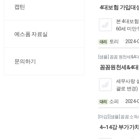
자체가 면세
캡틴
4대보험 가입대
출을 발생시
상대방 사업자 유형에
본 4대보험은 국민연
60세 미만 9% 4.5% 4.5% 7월~익6월 건강보험 +장기요양보험 누구나 7.09% 3.545% 3.545% 1월~12월 0.9282% (건강보험의 12.8%) 0.4641% (건강
예스폼 자료실
보험의 12.8%) 0.4641% (건강보험의 12.8%) 고용보험 만 65세까지 2.05% (150인 이하) 0.9%+0.25% 0.
토리
· 2024-
100% X 깨 4대보험은 모두 도입 취지가 달라서 각 공단에서 운영하는 지침과 기준 또한 다르다. 복잡한 것을 고객에게 쉽고 편하게 보이도록 만
들고 설명하기 위해 노력해야겠다. 적 각 보
[샘플] 꼼꼼 원천세&4
문의하기
꼼꼼원천세&4대
세무사랑 실습 본것 일용직급여지급명세서 작성방법 1. 시급/월별지급 2. 일급/월별지급 3. 일급/일괄
괄로 변경) 작업순서 환경등록 세팅작업 ->일용직사원등록 -> 일용직급여자료입력-> 일용근로소득지급명세서->일용근로소득지급명세서 전자
신고 깨달은것 일용직의 소액부징수제도가 어떻게 적용이 되는지 프로그램을 통해 확인을 해보니 새롭게 다가왔다. ->일급/일괄지급일 경우에
소피
· 2024-
는 소득세가 나올 수 있
긴다. 이
[마감] [샘플] 꼼꼼 소
한 번 확인
4~14강 부가가