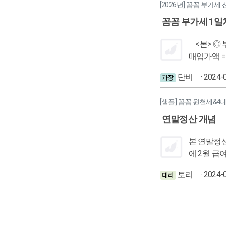
[2026년] 꼼꼼 부가세
꼼꼼 부가세 1일
<본> ◎ 부가가치세란 ? - 상품(재화)의 거래나 서비스(용역)의 제공과정에서 얻어지는 부가가치(이윤)에 대하여 과세하는 세금 ◎ 판매가액 -
매입가액 = 부가가치 ◎ 부가가치세는 납세자 <> 담세자 인 간접세 임. ◎ 누가
용역을 반복적으로 공급하
단비
· 2024-
화 또는 용역을 반복적으로 공급하는 자 
[샘플] 꼼꼼 원천세&4
연말정산 개념
본 연말정산
에 2월 급여지
자이며, 중도
토리
· 2024-
받지 않기에 연말정산을 하지 않는다. 깨 
찍 낸 만큼의 이자가 지급되지 않는다. 적