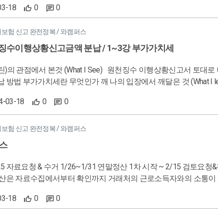
03-18
0
0
지 않아서 편할 것 같다. - 급여작업시에는 반드시 차인지급액과 실지급액 금액이 일치하는 지 한 번 더 확인작업을
하는 습관을 들이는게 중요할 거 같다.
대보험 신고 완전정복 / 와캠퍼스
원천징수이행상황신고금액 분납 / 1~3강 부가가치세
) 급여자료 입력시 연말정산을 통하여 2월 급여에 포함시켜 금
부분은 3회차에 반영된다. 부가가치세란 이윤을 창출할 때에 부가가
24-03-18
0
0
인, 회사) 입장에서 적용 할 것 (What apply) 부가가치세액은 전단게세액공제방법이기에 매출세액에
부분에서 적용 가능하며, 횟수나 절사 부분 확인하여 거래처에 알려줘야한다. 적격증
 세금계산서, 현금영수증, 카드매출전표등 있다. 그외에는 확인하고 
대보험 신고 완전정복 / 와캠퍼스
스
산 1차 시작 ~ 2/15 검토요청&확정 ~ 2/28 지급명세서 전송 3/10 원천징수이행상황신고서 작성
기에 유심히 관찰하고 확인해야함. 적 고객을 단순히 거래처뿐만 아니라 거래처의 근로소득자(직원)까지 확대해서 봐
03-18
0
0
출이 늘어난다.