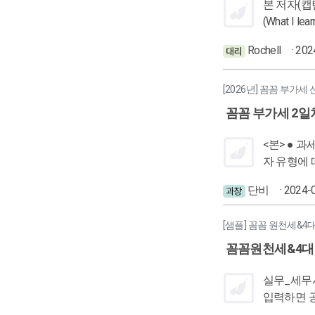
본 저자(캡틴)의 관점에서 본것 (What I See) 부가가치세란 무엇인가 부가가치세의 신고기한 부가가치세의 적격증빙 깨 나의 입장에서 깨달은 것
(What I learn) 부가가치세란 부가가치(이윤)에 대한 세금 부가가치세의 신고기한은 기본 2과세기한에 예정,학정으로 나뉘어
입기준으로는 세금계산서, 신용
Rochell
· 20
기한에 각 과세기한
[2026년] 꼼꼼 부가세
꼼꼼 부가세 2일
<본> ● 과세 VS 면세 *왜 구분해야 할까? - 신고 대상 확인 : 부가가치세 신고기간에 신고 대상인지 확인 후 일정 계획 수립 - 신고 방식 확인 : 사업
자 유형에 따라 신고 서식 및 
재화 또는 
단비
· 2024-
물, 연탄,
이 자체에 
[샘플] 꼼꼼 원천세&4
구분. *과세 : 일반과세 vs 간이과세 -간이과세 : 직전연도의 공급대가(=공급가액+부가세) 합계액이 8,000만원에 미달하는 사업자로, 간편한 절차
로 부가가치세를 신고 납부하는 개인사업
꼼꼼원천세&4대
(부동산임대
다음해 6월 30일까지. 매출액*업종별부가율*10% - 세금계산서 등을 발급받
실무_세무사랑 프로그램 활용 본 것 세무사랑 프로그
자가 유리
입력하면 공제금액은 자동으로 계산이
의 실지급액이 일치하는 