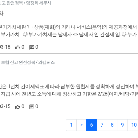
 신고 완전정복 / 염정희 세무사
차
 세금을 낼까 ? (=납부자) 1) 사업자 : 사업상 독립적으로 재화 또는
는 자 2) 재화를 수입하는 자 ( 최종 소비자 ) <깨,적> 누가 세금을 낼까 ? (=납부자) 1) 사업자 : 사업상 독립적으로 재
03-18
0
0
사업상 : 계속적, 반복적으로 발생해야 하며, 독립적 : 종속이나 고용관계가 아니여야 한다! 일회적 재화
대보험 신고 완전정복 / 와캠퍼스
은 1년치 간이세액표에 따라 납부한 원천세를 정확하게 정산하여 부족, 초과분
급 시에 전년도 소득에 대해 정산하고 기한은 2/28(이자/배당/기타), 3/10(근로/퇴직/
퇴사자(간이정산 후 퇴사)와 올해입사자(정산할 전년도 과세기록이 없음)는 연말정산을
03-15
0
0
1년 동안 매월 세금신고를 하고 1년치를 모아서 정산을 한 뒤에 추징, 환급을 하게되는데 환급금에는 일
 따라서 가능한 매월 원천세 납부 시에 적게 내는 것이 유리하고, 국세청에서 허용한 80%를 납부하는 것
1
«
6
7
8
9
10