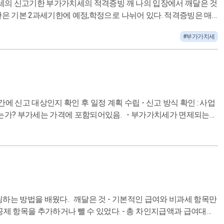
#부가가치세
계산서의 이메일까지 넣어야 전송되는게 크므로 실무할때는 필요하다
하는 부분이기떄문에 가격부담 완화 / 가공되지 않은 식료품, 수돗
술행사, 문화행사 3. 원자재 해당 : 부가가치를 창출하는데 쓰이는거지
※ 과세와 면세사업을 같이 하는 경우 - 부가가치세법상 과세사업자로
: 1년 공급대가 합계액이 기준을 충족하는 경우 다음해 7월1일부터
 추천해주는 것은 옳지 않음! 초기투자금이 크지만 실 연매출이