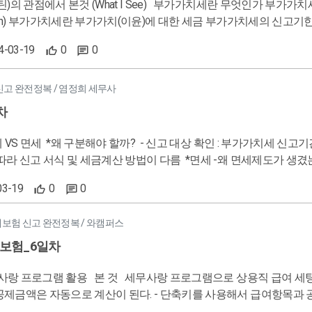
 있다. 적격증빙은 매
카드, 현그영수증등이 있다. 적 우리(개인, 회사) 입장에서 적용 할 것 (What apply) 부가가치세의 신고기한은 2과세
24-03-19
0
0
 예정,학정으로 나뉘어있으므로 신고기한을 알아놔야한다. 적격증빙 외에 수취시 부가가치신고서에 반영이 안되므로 적격증
빙에 대해 인식하고 있어야 안내가 가능하다. 세금
 신고 완전정복 / 염정희 세무사
차
세금계산 방법이 다름 *면세 -왜 면세제도가 생겼는가? 부가세는 가격에 포함되어있음. - 부가가치세가 면제되는
용역 1. 기초 생활 필수품 : 사람이 생활하려면 반드시 소비를 해야
03-19
0
0
 의료영역 등 2. 정책적 목적 : 소비 활성화를 위해 / 예술창작품, 예
부가가치가 담겨있지 않기 때문에. / 금융, 보험, 토지, 인적 용역 
대보험 신고 완전정복 / 와캠퍼스
자 그 외 업종, 규모, 지역요건이 있음 . 최종 소비자에게 제공되는 재화 용역. ( 소매업자 O , 도매업자 X )
보험_6일차
업 또는 과세유흥장소의 경우 4,800만원 이상이면 과세) 적용기간 
은 금액의 0.5% => 환급이 없음! <깨, 적> 초기투자금에 따라 일반과세
램으로 상용직 급여 세팅하는 방법을 배웠다. 깨달은 것 - 기본적인 급여와 비과세 항목만
할지 간이과세자가 유리할지 나뉠 수 있기때문에 무조건 간이과세자를
 된다. - 단축키를 사용해서 급여항목과 공제 항목을 추가하거나 뺄 수 있었다. - 총 차인지급액과 급여대장
작을 경우엔 간이과세자보다 일반과세자로 신고하는게 더 유리함.
지 반드시 확인하고 마감을 해야한다. 적용할 것 - 부양가족이 있으면 미리 관련 자료를 받아서 입력해놓으면 연말정산