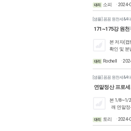
소피
· 2024-
업무처리할때에 일을 두 번 하
거치고 마감
[샘플] 꼼꼼 원천세&4
171~175강 
본 저자(캡틴)의 관점에서 본것 (What I See) 원천징수 이행상황신고서 토대로 나온 금액 분납하는 방법 세무사랑에서 원천징수 이행상황 신고서
확인 및 분납 방법 부가가치세란 무엇인가 깨 나의 입장에서 깨달은 것 (What I learn
액을 분납할 수 있다. 세무사랑에서 분납할 경우 3회까지 적용가능하며 절사
Rochell
· 20
치 된 부분에 세액을 매기는 것이다 적 우리(개
서 매입세액을 공제해준다 세무사랑 분납의 경우 급여자료 
빙의 경우
[샘플] 꼼꼼 원천세&4
연말정산 프로세
본 1/8~1/25 자료요청 & 수거 1/26~1/31 연말정
깨 연말정산은 자료수집에서부터 확인까지 거래처의 근로소득자와의 소통이 매우 중요함. 연말정산은 1년에 한번 하는 것이고 해마다 근로소득
자의 상황이 달라질 수 있
토리
· 2024-
야한다. 즉, 외부고객의 직원(내부고객)까지 감동시킬 수 있는 무언가를 알아야한다. 거래처별로 감동 포인트는 다르겠지만 그것을 캐치해낼 수
있어야 매