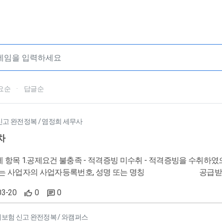
요순
·
답글순
 신고 완전정복 / 염정희 세무사
차
급하는 사업자의 사업자등록번호, 성명 또는 명칭 공급받는 자
 불공제 - 사업과 직접 관련 없는 지출에 대한 매입세액 - 개별소비세 
03-20
0
0
량 2천CC초과 승용차 : 배기량 2천CC이하이면서 정원 8명 이하의 자동
 이하만 가능 ) 위 다섯가지 항목에 해당하는 자동차에 대해서는 구입, 
대보험 신고 완전정복 / 와캠퍼스
전학원업 등에 직접 영업하는건 공제 가능) - 접대비 및 이와 유사한