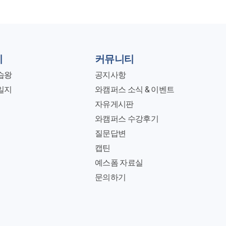
지
커뮤니티
습왕
공지사항
일지
와캠퍼스 소식 & 이벤트
자유게시판
와캠퍼스 수강후기
질문답변
캡틴
예스폼 자료실
문의하기