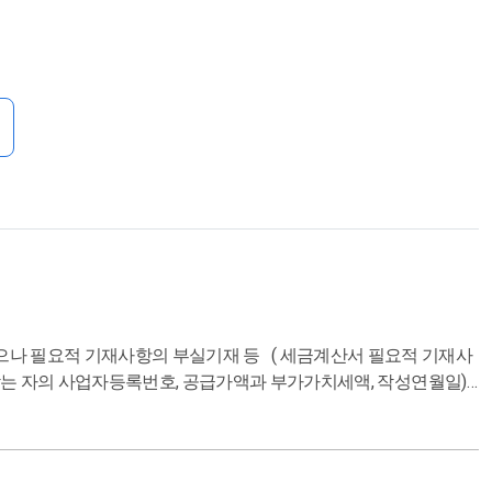
의 사업자등록번호, 공급가액과 부가가치세액, 작성연월일)
과세대상 자동차의 구입, 임차, 유지에 관한 매입세액 : 캠핑용 자동
차 : 이륜자동차 총배기량 125CC 초과 : 전기 또는 수소 승용자동차
임차, 유지, 재매각시 공제 불가능 (But, 운수업 자동차판매업 자동
 비용의 지출에 관련된 매입세액 - 토지에 관련된 매입세액 : 토지