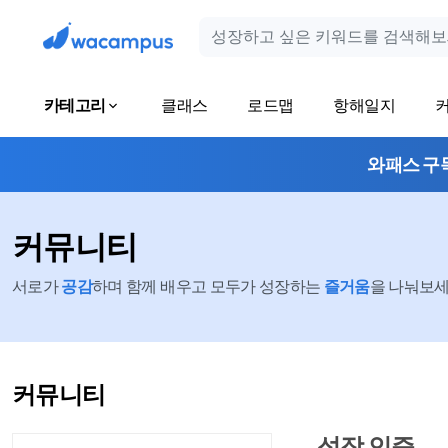
카테고리
클래스
로드맵
항해일지
와패스 구
커뮤니티
서로가
공감
하며 함께 배우고 모두가 성장하는
즐거움
을 나눠보세요
커뮤니티
성장 인증