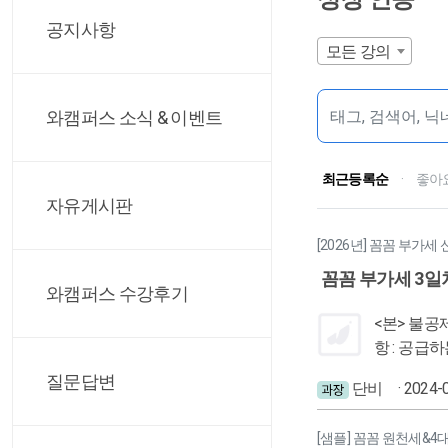
공지사항
모든 강의
와캠퍼스 소식 & 이벤트
최근등록순
·
좋아
자유게시판
[2026년] 꼼꼼 부가세
꼼꼼 부가세 3일
와캠퍼스 수강후기
<본> 불공제 항목 1.공제요건 불충족 - 적격증빙 미수취 - 적격증빙을 수취하였으나 필요적 기재사항의 부실기재 등 ( 세금계산서 필요적 기재사
항 : 공
2. 열거된
질문답변
단비
· 2024-
차 : 배기
(특정 크기
[샘플] 꼼꼼 원천세&4
차임대업 운