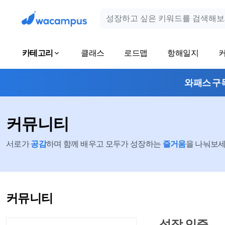
카테고리
클래스
로드맵
항해일지
와패스 구
커뮤니티
서로가
공감
하며 함께 배우고 모두가 성장하는
즐거움
을 나눠보세요
커뮤니티
성장 인증