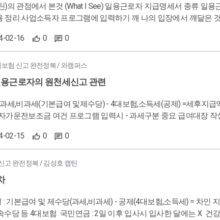
- 고용,산재보험) 비과세 : X 소득세 : 3.3% / 소액부징수 33,300원(소
일 -사업소득 간이지급명세서 제출 "프리랜서 용역 계약서" ※ 소득세를 대신 내줘도 경비인정 안됨! 세후 3백만원 받
그램에 입력하기 깨 나의 입장에서 깨달은 것 (What I learn) 일용근로자 소득은 지급명세서 입력 종류는 3개 사
 한 금액 안내! 총 지급액 - 소득세(3%), 지방소득세(0.3%) & 특고의 경우 고용.산재보험 = 세후 지급액 ! 사업소득대장
 차이 사업소득자 프로그램 입력시 주의사항(세전,세후구분) 적 우리(개인, 회사) 입장에서 적용 할 것 (What appl
24-02-16
0
0
지급월 사장님과 세전, 세후금액 확정하고 세금신고 들어가기.
력시 월별,일괄 체크하여 입력할 것 사업소득자와 프리랜서의 차이는 신고에서 차
 더블체크할 것
대보험 신고 완전정복 / 와캠퍼스
를 정확하고 이해하기 쉽게 안내할 줄 아는 사람이 되자!
일용근로자의 원천세신고 관련
비과세(기본급여 및제수당) - 4대보험,소득세(공제) =세후지급액(차인급액) 과세,비과세 구분 과세보단 비과
 과세구분 중요 급여대장 작성시 - 과세합, 비과세합 확인 4대보험 - 근로자는 산재보험이 빠짐
에는 근로자만 나옴 - 4대보험 요율및 고지서별로 나눔 - 1일입사가
24-02-15
0
0
을수있음 - 4월달 연말정산으로 인한 건강보험료 변동 - 7월달 국민연금 소득변경의달 4대보험 
민연금만 제외 - 사원등록 탭에서 입력칸에 따라 산출 (3) 소득세 근로소득 간이세액표 - 2023년 2월 개정된 근로소득 간이세
 부양가족수 확인 - 중소기업취업자 확인 * 신청서제출후 적용할것 - 2월변동-
신고 완전정복 / 김성호 캡틴
계산 실행함 - 부양가족수에 따라 다름 확인할것 급여대장 작성 - 지급액,공제액 입력 - 프로그램 입력시 합계액 확인 - 백데
차
과의 차이 확인(3회) - 미숙할 경우 안되는 부분 체크, 사수랑상의 복습 1. 업체현황표 확인 (고요, 매월, 동일, 근
25일,메일) 2-1. 자료요청-변동없음(전원데이터복사) 3. 상여 지급
본급여 및 제수당(과세,비과세) - 공제(4대보험,소득세) = 차인 지급액(세후월급) 1. 비과세 : 식대, 차량유지비
 4. 신규입사자있을경우 - 이름,주민번호,기본급,비과세,입사일 - 
험 : 고지서대로 공제 + 3월달에 정산 / 요율대로 -> 정산X 고용.