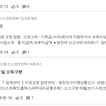
서 신고 5. 기존직원 기본급 변동 - 변동사항 입력 - 건강 고용 소득세
험이 다른 이유 1월 - 건강보험료율 인상으로 변동이 있을 수
로세스) 퇴사-퇴사월급여입력-중퇴자중간정산-정산소득세급여대장반
02-15
0
0
 연말정산으로 인해 변동이 있을 수 있음 7월 - 국민연금 소득 변경의 달. 요율로 재계산시 국민연금은 자동계산X ! 
수증 -퇴직금종류 회사지급(퇴사전 3개월급여-소득신고함) 퇴직연금DB(퇴사전 3개월급여-소득신고함)
 - 원천세신고 - 근로소득 간이세액표) 예외 : 1.부양가족 수에 따
고안함) (4)일용근로자 -근무조건 3개월 미만(건설1년미만) -급여조건 시급,일당 (주15시간이상시 주휴수당)
신고 완전정복 / 김성호 캡틴
산 반영&간이세액표 변동으로 인해 변동이 있을 수 있음. 4대보험고지서 vs 4대보험 요율 국민연금은 둘 다 동일 건강. 고용
고용산재,의무가입 국민건강,연금(1개월이상,8일,60시간이상,220만이상)
금액대로 하고 4월 연말정산분 반영 vs 요율대로 매달 하고 정산은 하
차
000) -연말정산(완납적징수) -일용직신고(원천세신고-10일,일용직지급조서-말일,근로
세 => 간이세액표 기준이나 조절은 가능함. ● 급여대장 작성 총 지급합계 일치 / 공제 합계 맞추기 사원등록 시 이름, 입사
4대보험안땔방법 - FM으로신고후 납부 - 초단기근로자, 단시간근로
료에 지급합계 총금액을 기록 2.백데이터 자료를 토대로 프로그램에 입력 3.
자료 요청 방법 : 근로소득 - 기본급, 비과세(식대 차량유지비 보육수당),
직프로그램 입력시 - 일급,시급 확인 필
 차인지급액합계 가 내가 가진 백데이터 자료와 맞는지 확인 4.금
액, 세후지급액 ● 원천세 신고내역 파악하기 -업체파악 : 원천징수이행상황신고서에서 파악하기. (혹은 프로그램
보험 대상자임 단 고용보험만 해당하는경우 많음 - 일당에 따라 비과세
수이행상황신고서 - 신고리스트) 무엇을 ? : 신고기간(월별 or 반기
원(소액부징수) - 단 다른날과 합계액으로 천원이 넘으면 청구됌 - 급
02-14
0
1
귀속 지급 조회 -> 전월 데이터 복사 -> 급여 변동사항 입력하기 (상여 
 - 원천징수구분 통해 확인가능) : 귀속연월 지급연월(같은지 다른지) - 1
하였습니다. 감사합니다.
사자 입력자료 체크 - 이름, 주민번호, 기본급 및 비과세항목, 입사일 ( 
산등 신고검토표 ) : 전월미환급세액 => 업체현황표(신고구분, 귀속지급, 발생소득) 작성 -자료요청 준비하기(내부 업무자
대보험 신고 완전정복 / 와캠퍼스
하기 & 입사자는 해당월 일할 급여계산(기본급/해당월 일수 * 근무일수 )
비대장, 세전 세후, 4대보험) 소득자료를 어떻게 줬는지 : 업무 대행 범위
> 급여 변동사항 입력하기 ( 변동직원 기본급 변경) . 2대보험(건강,고
대장 작성을 거래처에서 하면 -> 매달 초 세무대리인이 하면 -> 급
 및 소득구분
: 사원등록 변경 ( 퇴사날짜 , 퇴직금 지급 여부 ) 퇴사 -> 퇴
여대장 작성 , 급여날짜, 4대보험 대행(고지내역or요율내역), 자료수거) 작성 ● 자료요청 잘하는 법 1. 사
> 퇴직소득세 공제 퇴사자에게 퇴사월 급여명세서 , 퇴직자
일괄 메세지 & 기존신고자에게 1:1 요청 ) 2. 받은 자료로 신고가 가
파악 - 원천징수이행상황신고 : 세법,신고기간 파악 신고내역파악 1.매월,반기신고 파악,좌측위 -프로그
월 일할 급여 계산해서 수정입력 /* 1.퇴직금을 직접 퇴직연금 - 2.DB형 - 퇴사전 3개월 급여 3. DC형 - 매년 연
 3. 부족한 자료 재요청( 전월 신고내역 참고 ) 4. 신고 내역 확정 (
리스트확인,홈택스세무대리공통조회) -신고구분 매월,반기,수정,연말,
용근로자 근무조건 : 아르바이트 / 3개월 미만( 건설업 1년 미만) 급여조건 : 시급,일당 / 최저시급, 주휴수
행동 가이드 프로그램에서 급여대장 작성 후 원천징수이행상황신고서 불러오기 전에 거래처에 소득
 같은지 파악 1. 귀속날=일한날, 지급월=돈받은날 - 지급월에 익월 10일 - 1귀 1지, 1귀 2지 같이 같
24-02-14
0
1
시간 이상) 4대보험 : 고용 산재 의무 가입 . 국민연강,연금 : 1개월이상
하며 금액확인 검토요청 드리기. 원천세 신고용 파일을 만들어 홈택스
 파악 프로그램확인방법 - 연말정산등 신고검토표 확인 소득구분 - 간이세액 - 중도퇴사 - 일용 - 연말정산 - 퇴직소득
득세 : (일급-15만원) * 2.7% * 근무일수 (소액부징수 187,000
방세 납부서 전달 / 전달 확인 & 납부마감일 안내 내가 신고할 거래처 리스트 & 신고
그외,바로정산 - 사업소득/매월징수 프리랜서 - 기타소득/그외 (22%그외) -