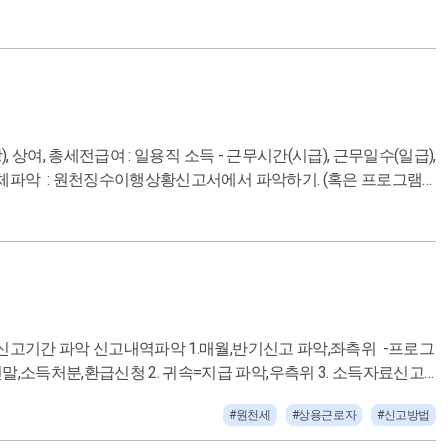
 변동 6. 퇴사자 발생 - 사원등록 변경 - 이름 퇴사날, 퇴직급 지급
영 -퇴직금-퇴직금 퇴직소득세 공제 퇴사자급여명세서 퇴직자
근로소득 간이세
라 소득세 상이 2. 중소기업 취업자 소득세 감면(청년, 고령자 등)
 -비과세 150,000원이하 -소득세 15만*2.7%*근무일수/소액부
지 않음 퇴직자 발생시 => 고지서대로 한 경우 퇴직 처리 후 정산분
내용확인신고서-15일) 실무 1개월넘을대,8일,60
자 - 8일이하 60시간 근무이하 세금신고용 신고서 만듬 근로계
 상여, 총세전급여 : 일용직 소득 - 근무시간(시급), 근무일수(일급),
액이 안맞을 때는 백데이터자료오 안되는 부분을 체크해서 사수에게
적용 - 15만이상일경우 차액에 요율적용 - 187000원일경우 결정
) - (홈택스에서 세무대리공통조회 수임납세자 기본사항 조회 - 사
여정보에 매일지급,일정기간지급 - 악용시 세무대리인 책임 에 대
탭). 상여는 보험료 및 소득세 변동이 생김! 3.신규 입사자가 있을 경
귀1지(신고일 2.10), 1귀2지(신고일 3.10) : 소득종류 - 근로소
사원등록 추가 ) -> 귀속 지급 조회 -> 전월 데이터 복사 -> 급여 변
 4. 기존직원 기본급 변동 있음 : 귀속 지급 조회 -> 전월 데이
 파악 ( 서비스에 급여대장 포함 or 미포함 ) 언제 어떻게 요청할지 :
용) 및 소득세 변동 있음 전월 중도 입사자의 월급도 수정입력 5. 퇴
여일 2~3일 전. : 카톡 or 문자 or 이메일 or 전화 등.
사월 입력-> 중퇴자 중간정산(소득세) -> 정산소득세 급여대장 반영
장님들께 인건비 자료 요
의 근로소득 원천징수영수증(퇴사한 소득세 기재), 퇴직소
능한지 파악 ( 소득 구분을 제대로 한건지, 신고할 금액 및 공제할 금액
 인건비 합계가 일치하도록! ) # 재요청을 하지 않으려면 처음에 필요내
소득처분,환급신청 2. 귀속=지급 파악,우측위 3. 소득자료신고
#원천세
#상용근로자
#신고방법
 8일 이상 60시간 이상 근무시 or 월 220만원 이상. 비과세 : 15
 전자신고 / 지방소득세 파일 만들어 위택스 전자신고 거래처에
/
원) 연말정산 : X. 완납적 분리과세(소득세를 내고 나서 추후 정산 안해도
한 개수가 맞는지 확인 ● 상용근로자 근무조건 :
 이자소득 - 배당소득 배당금을 지급 업체파악 1차 완료