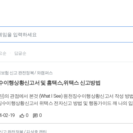
요순
·
답글순
대보험 신고 완전정복 / 와캠퍼스
징수이행상황신고서 및 홈택스,위택스 신고방법
지급일기준 다음달 10일,금액확인) 홈택스 전자신고시 행동가이드 
24-02-19
0
0
에서 적용 할 것 (What apply) 원천징수상황이행신고서 신고후 홈택스,위택스 신고전 금액
신고 완료 후 납부서 전달 할 경우 전달 방법 이전 전달방법과 동일
었는지 반드시 확인 철저
신고 완전정복 / 김성호 캡틴