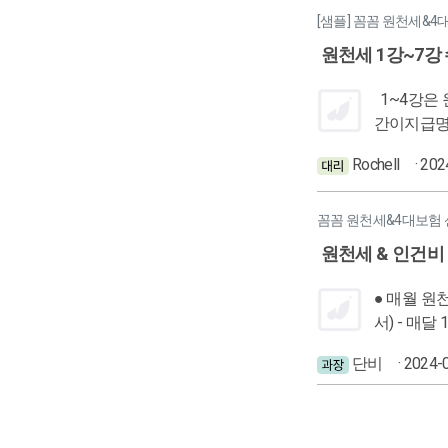
됨) ※ 소액부징수란? 원천징수세액 천원 미만이면 소득세 징수 X 일 급여액이 187,000원 이하(결정세액 999원)인 경우 X 일당을 한번에 지급시
주5일, 하
가이드 월별,반기 신
[샘플] 꼼꼼 원천세&4
일 일당에 대한 원천징수세
수당(6세이하) 소
료) 업대대행 범위 - 급여대장 미포함, 포함으로 나뉨 - 포함(4대보험,소득세) 기장서비스 진행 - 업무대행범위 파악, 준비 (신고만 / 급여대장포함)
원천세 1강~7강
근로내용 확인신고
수당) 작성
->포함시 4대
=> 1. F
수기전화 ※사장기존 커뮤니케이션 파악
1~4강은 원천세 신고에 대해 수
악 자료요청 - 어떤신고를 했는가 - 업무방법(내부업무자료) 업대대행 범위 - 급여대장 미포함, 포함으로 나뉨 - 포함(4대보험,소득세) 기장서비스
간이지급명세서(매달말일) 지급의 다음달 10일에 신고시 작성
진행 - 업
고 5. 소득별로 출력
Rochell
시 급여일 2,3일전 요청 자료요청방법 - 카톡,문자,이메일,수기
· 20
년) - 사
역 확인후 자료요청 - 거래
호도가있으므로 사장에게 문의 후 진행할
톡,문자,이메일,전화) 자료요청 잘하기 1. 인건비 자료요청 - 전체거래처메
세서제출안해
꼼꼼 원천세&4대보험 
있는지) - 카톡으로라도 받아야함 2. 신고가가
스 신고 가산세 - 간이지급
원천세 & 인건비
세,4대보험
강하엿습니다. 인건비 - 상용근로 (간이세액표,4대보험적용) - 일용근로 (1일 15이하 비과세,8일이상 근무시 
비과세 구분 - 
근무시,간이세액
● 매월 원천세
징수 5. 인건비서비스 기준 정하고 고객응대 - 신규채용(모두안내) - 해주세요(1,2명 가능) - 직원수(5명)많으면 경리,노무사대행 가이드 - 신고했
이 근로제공-
서) - 매달 10
던 이력이없
(0454,
대장) 원
래처 파악 
단비
됌 - 3.
· 2024-
=> 무조건 한장 거래처
서 작성하기
업소득 - 
수 있음 말일) 간이지급명세서 why? - 근로장려금때문에 실시간 소득파악. 종류 - 근로소득, 사업소득, 일용근로소득(->지급명세서) (간이)지급명
접수증 출력 
세서를 조회(&마감버튼 누르기) 후 홈택
방법 1.근로소득 - 인적사항 - 귀속,지급 - 기본금, 수당, 상여 - 총세전직ㅂ액 2. 일용직 - 인적사항 - 시급,일급 확인 - 총지급액 3. 사업소득 - 인적
년합계 23년도부