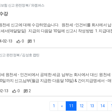
루8시간, 최저임금 급여 : 매월 월급날 지급 4대보험 : 1개월 이상 / 8
고파악 귀속문제 전월소득 소득 파악 소득자소득구분 2차 업체파악 자료요청 - 어떤신고를 했는가 - 업무방법(내부업무자
대보험 신고 완전정복 / 와캠퍼스
액 징수 ( 합계가 천원이 넘어가기 때문) ● 일용직 채용시 10일 : 일용직 원천세 신고 말일 : 일용직 지급조서 제출 15일 :
득세 정산 : 간이세액표, 근로소득세, 연말정산 퇴직금 : 1년 이상 다니는 경우 채용시 -> 근로계약서(입사
 수강
서 ( 고용. 산재보험을 위해 ) & 단시간근로자 표준근로계약서 작성해야 함 근무기간 1개월 넘었을 때 or
 -> 급여대장 세팅 -> 급여명세서 완료
보험 산출내역, 요율대로 - 거래처 작성시 10일 2,3일전 요청 - 세무대리인시 급여일 2,3
M으로 신고 후 4대보험 납부. 2. 8일 이하 60시간 근무 이하로 세금신고용 신고서
후 업체현황표 1. 신고구분,귀속.지급 2. 소득구분 3.급여대장작성, 급지 4.4대보험 자료수거 2차 업체파
강하였습니다. 원천세 -인건비를 회사에서 납부 신고서종류 - 원천징수이행상황신고서 (지급의 다음달 10일) -
- 일급직 시급직 구분. 매일지급 일정기간지급 구분.
방법 1. 지급대장작성 2. 원천세신고서 조회 3. 홈택스 전자신고 4. 위택스 전자신
무대행범위 파악, 준비 (신고만 / 급여대장포함) ->포함시 4대보험 산출
 6. 지방소득(통합1장) 출력 7. 거래처에 납부서 전달 1년 원천세 - 간이지급,지급명세서(원천징수영수증) 차이 시기(매달,1
전화 ※사장기존 커뮤니케이션 파악후 내가할일정리 -신고구분,귀속확인,소득내
24-02-13
0
1
업,기타 간이지급작성시 지급명세서 면제 매월/반기 [홈택스확인가능] - 반
처추가,지급명세서 제출용 정리 QA - 거래처던달자료로 업무파악 - 4대보험 고지내역,요율내역 파악 - 전달방법 (카
 것] 1년납 명세서 - 2.28(이자,배당,기티) - 3.10(근로,퇴직,사업) (매월간이제출시 사업,기타소득 지급명
세지 발송 - 기존인건비신고자 1:1요청 (변동이있는지,새로운근로자
도됌) *폐업시 폐업날 작성 1. 인건비내역 확인(퇴직일용사업기타
신고 완전정복 / 김성호 캡틴
능한지 파악 - 소득구분 확인 - 신고금액 확인 - 공제금액 확인 3. 부족한자료 재요청 - 공제소득
명세서 0.25%, 0.125% - 일반 1%, 0.5% 5~7강은 인건비에 대한 수업으로 자주 묻는 질문 및 신고필요서류에대하여 수
 빠진경우 (우리가업무처리했는지파악) - 근무날자,시간외근무 (파악
4대보험적용) - 퇴직소득 (1년이상
지급액 확인 - 소득확인 - 무슨소득인지 확인(금액만적은경우-전기자료-재요청) 4. 자료요청-신고상황
표,4대보험적용안함) - 사업소득 (3.3%,4대보험적용안됌) - 기타소득 (22%,4.
 원천세 - 인건비에서 공제한 세금. 납부는 회사에서 대신. 원천세 공제 - 소득세, 지방소
>인적용역 - 임금 시급 및 3개월미만(건설1년)->일용근로 - 외 ->상용 4대보험
일까지 신고,납부(월급 지급한 다음달 10일) & 간이지급명세서 - 매달 말일까지 10일) 인건비 지급대장 작성(
다->주민등록번호요청 - 근무날짜있는데 지급금액이 없는경우 재요청 - 원천세신
0.454) 약 20% 월급여 - 비과세 세팅 - 피부양자가등본에 없는 
천징수이행상황신고서 조회 원천징수이행상황신고서-> 홈택스에 신고=
- 신고업체개수 확인 2.자료요청 - 급여대장 대리작성시 :급여지급일(2,
3%세금을내나, 4대보험문제인건비 신고필요서류 - 공통 : 인적사항 - 상용 
02-13
0
2
에 납부서 전달(소득세 합계금액 맞는지 확인) 소득세의 10%가 지방소득세이지만, 원단위절사로 인해 100% 일치하지 않을
 - 소득 프로그램 입력(귀,지체크) - 급여대장 대차확인 - 금액확인검토
사업 : 사업소득 - 기타,이자 : 각 소득금액 - 배당 : 배당금결정내역
- 지방소득세 신고 5. 발송하기 - 거래서 소,지방세 납부서 전달 - 납부 
발송 후 작성요청가있음 금일 수강 내용 요약본으로 인증합니다. 감사합니다.
스에 신고 --------------------------- ● 1년 원천세 간이지급명세서 - 매달 / 지급명세서(=원천징수영수증) - 1
1
«
11
12
13
14
터는 간이지급명세서 제출시 지급명세서 제출 면제(사업소득, 기타소득) 원천세 반기별 납부 제도 - 1년에 