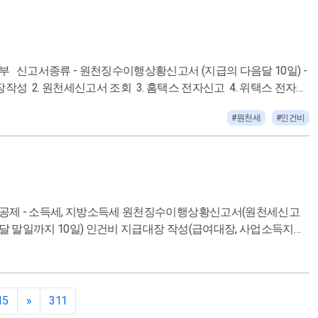
일 이상/ 60시간 이상 근무 비과세 : 식대, 자가운전보조금, 자녀보육
일,근무시간,월급여,기타
 4대보험 대상자일 때
일전 요청 자료요청방법 - 카톡,문자,이메일,
를 만듦. (사무실마다 다를 수 있음!!) */ 일용직사원등록
내역, 요율대로 - 거래처 작성시 10일 2,3일전 요청 - 세무대리인
#원천세
#인건비
기(7월10일,1월10일) 20인이하, 6,12월 할때마다 신청 [사장선
등신고검토표) 2. 각소득별소득자료제출집계표 조회 마감 3. 홈택
불가능시 재요청) 합계를 급여대장합계가 같아야함 - 과세,
정리-재요청-급여대장-원청
4%,8.8%,4대보험적용안됌) 소득신고 - 고용관계없
득세 원천징수이행상황신고서(원천세신고
 국민연금 (9,4.5,4.5) 국민건강 (7.09,3.545,3,535) 장기
급여대장, 사업소득지급
고 신고내용 누락시 재요청 행동가이드 1. 신고거
경우 피부양자 기준 가족관계증명서(상세) 근로자를 사업소득신고하면 안
>소득별로 각각 납부서가 나옴. 지방세납부서->위택스에 신고
3일전) - 신고만 : 매달초 3. 신고방법확정 - 기록확인 4. 신고
: 근로자의 세전급여 - 일용 : 근무시간, 일수 - 퇴직 : 퇴금금액,사
 - 신고서 불러오기 - 마감 - 신고파일작성 - 홈택스 신고 - 납,
 자료요청 (몇일까지 전달요청, 이메일, 카톡등 요청) - 지급대장 파일
마감일 안내 - 신고할 리스트 및 신고개수 확인 인건비 작성
15
»
311
2회만 신고 납부.