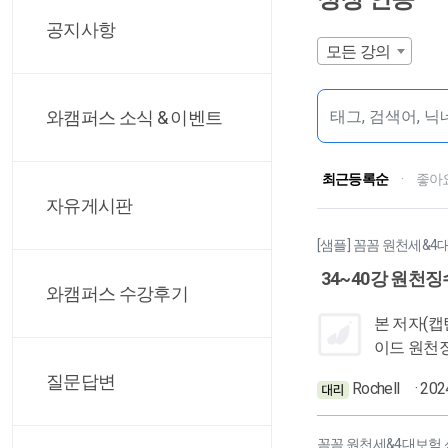
공지사항
모든 강의
와캠퍼스 소식 & 이벤트
최근등록순
·
좋아
자유게시판
[샘플] 꼼꼼 원천세&4
34~40강 원천
와캠퍼스 수강후기
본 저자(캡틴)의 관점에서 본것 (What I See) 원천징수이행상황신고서 작성 방법 복습 원천징수이행상황신고서 홈택스 전자신고 방법 및 행동가
이드 원천징수이행상황신고서 위택스 전자신고 방법 및 행동가이드 깨 나의 입장에서 깨달은 것 (What I learn) 원천징수이행상황신고서 작성시
주의사항(
질문답변
Rochell
· 20
납부서 업체에 발송하는 방법 적 우리(개인, 회사) 입장
확인 철저 
이므로 읽
꼼꼼 원천세&4대보험 