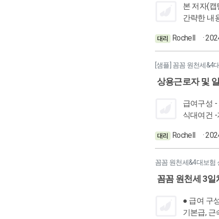
스,배달 등 
본 저자(캡틴)의 관점에서 본것 (What I See) 일용근로자 지급명세서 종류 일용근로자 프로그램지급명세서 작성시 유의사항 사업소득자에 대한
에 사업소득 원천세신고 말
간략한 내용 정리 사업소득자 프로
고 싶으면 : 3,000,000 / 0.967
업소득자와 프리랜서의
Rochell
· 20
작성시 합계 확인! 이름 , 주민번호, 직업파악(소득코드 구분용) , 지급금액, 귀속월, 
로자 소득 입
--------------------------------------- 각 회사마다의 스타일과 사장님들이 원하는게 다르기때문에, 업무 하나하나를 진행하면서 독단적으로 판단하
산출되어도
지 말고 모두 사장님과 대화를 나눈 후 맞춰가며 입력해야 함! 고객의 니즈를 파악해서 맞춰가고, 만약에 그렇게 하면 안될 경우엔 안되는 이유
[샘플] 꼼꼼 원천세&4
상용근로자 및 
급여구성 - 과세,
식대여건 -자가운전보조금 여건 프로그램 입력시 -
- 급여대장
Rochell
· 20
험료율 인상 있
산, 재계산이용 - 국
액표 확인 -
꼼꼼 원천세&4대보험 
력주의사항 - 소득세재
꼼꼼 원천세 3일
이터 자료와 프로그램
급여대장부,
● 급여 구성 : 기
세 요율적용
기본급, 근속수당 등 4대보험 국민연금 : 2일 이후 입사시 입사한 달에는 X 건강보