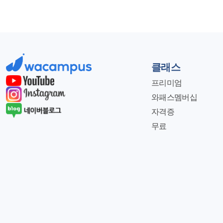
사항 - 귀속,지급 - 지급액 - 총
종업원수 20인 이하 
상, 8일이상, 
회 수임납세자 기본사항
시간,월급여,비과
원천징수세액 반기별 납부
감사합니다
로/퇴직/사업 ) 폐업시 익익월
마감 근로소
클래스
소득자료제출집계표) 3. 홈택스에 신고 ※ 
이내 0.125%) - 지급명세서 : 
프리미엄
소득세 6.
와패스멤버십
급-15만원
자격증
X 4. 사
무료
소득세 22%( 4.4% 8.8%도 
고용관계 O
사업자 10.
(기본급,
양자기준 가