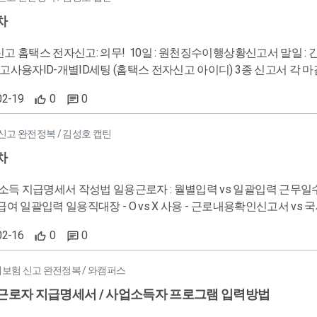
차
고 홈택스 전자신고: 의무! 10일 : 원천징수이행상황신고서 말일 : 간이지급명세서, 
신고사용자ID-개별ID세팅 (홈택스 전자신고 아이디) 3종 신고서 각 마감
작 홈택스 로그인 - 세금신고 - 원천세신고 - 일반신고 ( 파일 변환
02-19
0
0
 조회 - 접수증 확인, 납부서 출력(인쇄or PDF 저장) 위택스 전자신고: 선택! 전자납부번호&가상계좌
지방소득세 특별징수 납부서 조회 - 끌어온 금액이 맞는지 점검하기. ( 총합계
신고 완전정복 / 김성호 캡틴
) - 신고하기 - 지방소득세 - 특별징수 - 일괄납부(회계프로그램) - 파일
차
꼭 같이 해드리기 & 메일 혹은 카톡을 전송했다고 업무가 끝난게 아니라, 사장님께서 해당 내용을 보셨는지(메일
수신확인 or 카톡 1 사라졌는지) 까지 해야 업무가 끝난거임!
 월별입력 vs 일괄입력 근무일수 - 일자별 입력 vs 총 근무일자 합 입력방법 - 일용직급여자료입력
 급여 일괄입력 일용직대장 - O vs X 사용 - 근로내용확인신고서 v
02-16
0
0
 스타일일뿐,, 필요 입력자료 : 이름 , 주민번호, 비자코드(외국인), 총금액, 근무일, 월별vs일
자 & 8일 / 60시간 이상 / 1개월 이상 => 4대보험 안내 일용직 급여 지급 명세서 기초정보관리 - 인사환경설정 - 원천징수 이
대보험 신고 완전정복 / 와캠퍼스
 설정 - 월별 근로소득관리 - 일용직 사원등록 , 일용직급여자료입력 근로소
통화해서 대화 후 진행할 것 ● 사업소득자 근무조건 : 프리랜서/수당/근무장소 자율/ 업무지시X 소득구분 : 코드번호
용근로자 지급명세서 / 사업소득자 프로그램 입력방법
 제공하는 직업별 코드구분이 있음. 940909 기타자영업 많이 사용) 