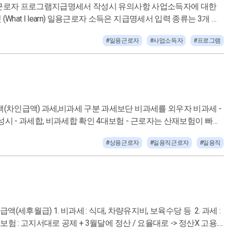
득세 천원 미만) / 세전 / 세후 세금정산 : 5월 종합소득세 신고 10일
y) 일용근
#일용근로자
#사업소득자
#프로그램
이가 있으니 확인할것 프로그램 입력시 자동으로
세를 외우자 비과세 -
아닌경우 국민연금 안나옴 - 대표자는 고용보험없음 - 1월달 건강보
#상용근로자
#일용직근로자
#일용직
프로그램 입력시 - 요율로 자동계
>연말정산 반영으로 인한 급여변동 소득세 프로그램 입
로/사업/기타,
시 - 전월데이터 복사(변동시입력),상여분 반영 - 포함후 고용,소득
, 보육수당 등 2. 과세 :
전월데이타 복사후 추가입력 - 중도입사경우 국민연금X, 건강,장기