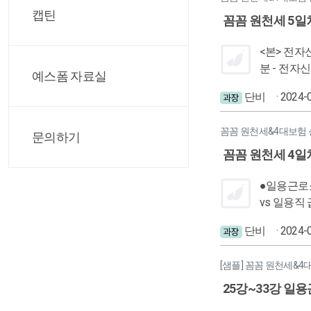
캡틴
꼼꼼 원천세 5일
<본> 전자신
분 - 전자
예스폼 자료실
고 파일 제
단비
· 2024-
치하는지 확인! - 전자파일 제출하기 신고내역
를 위해. 
꼼꼼 원천세&4대보험 
인 (인증서
문의하기
-- <깨> 홈택스 전자신고시 소득별 납부금액으로 장수가 각각 나오고, 위택스 전자신고시는 한장임! -------- <적> 사장님께 납부서 전달드릴 때 신
꼼꼼 원천세 4일
고서 총 매수와 납부기한 안내 
●일용근로소득 지급명세서 작성법 일용근로자 :
vs 일용직
액, 소득세 인사환경설정 - 일용직 급여 입력방식 ( 월별vs일괄 ) 일괄입력 : 최종근무일, 근무일수, 총지급액, 소득세&주민세 월별입력 : 근무일자,
단비
· 2024-
근무일수, 총지급액, 실지급액 나누는 이유 : 회사마다의
별지급, 마지막 근무일
[샘플] 꼼꼼 원천세&4
행상황신고서
결정은 금물! 모두 사장님과 
25강~33강 일
(국세청에서