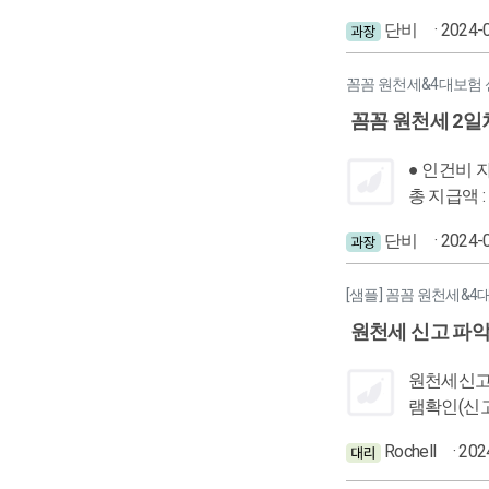
4월달 묶어
산재 : 법인대표자X 개인대표자는 급여대장 자체를 만들지 않음 지난 달이랑 4대보
단비
여부 (프
· 2024-
있음 4월 - 3월
원천징수영수증 퇴직소득 원천징수영
액표(홈택스
퇴직업금DB(매년연봉1/12 -소득신
꼼꼼 원천세&4대보험 
3. 2월에는 연말정
-4대보험 
=> 고지서
꼼꼼 원천세 2일
징수(187,
반영 vs 정산X 근로소득
시간근무시 
일, 주민등록번호 받기 행동가이드! 1.급여대장을 입력할 백데이터 자
● 인건비 
약서 작성 필수 일용직 급여지급명세서 -시급직 급여대장(시급확인) -일급직 급여대장(근무일확인) 일용
지급합계 &
총 지급액 : 사업소득 - 총 지급
수 - 4대
물어보기 ● 급여 신고자료 요청시 1.전달 급여와 변동없을 때 : 귀속 지급 조회 -> 전월 데이터 복사 -> 차인지급액 확인 2.전달 급여+ 전직원 상여
에서 원천징
세액 999
단비
· 2024-
지급시 : 
업자번호 조회
하여 수강
우 : 신규입
득, 사업소득 등 ( 연말정
[샘플] 꼼꼼 원천세&4
동사항 입력
료 : 인건
터 복사 -
인건비 지급
원천세 신고 파악
사자 발생 
=> 업체현황표(급
퇴직금 -
청( 전체 
원천세신고 1. 업체파악 2. 자료요청 업체
득 원천징수영수증 제공 퇴사
이 맞는지)
램확인(신고
봉의 1/12 , 근로자가 운용할 수 있음 ● 일
역을 구체적으로 정리&안내할 것. ● 원천세 
파악 - 어떤인건비, 전월달 신고내역 귀속,지급
Rochell
· 20
당 ( 주15
대장 전달
은지 다른지 소득내역
만원 이하 소
소득세 & 지
그외 퇴직금 