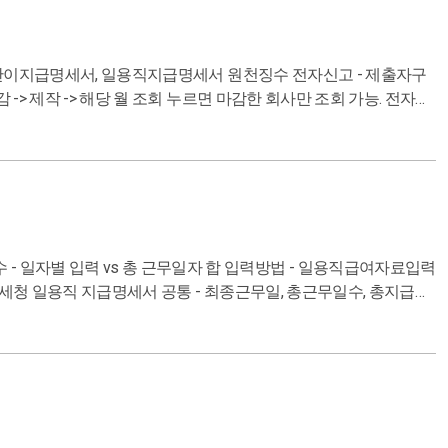
일용직지급명세서 원천징수 전자신고 - 제출자구
 -> 제작 -> 해당 월 조회 누르면 마감한 회사만 조회 가능. 전자신
신고 ) 변환결과 조회시 정상납세자수가 내가 변환한 거래처 수와 일
 - code A99 - 10번 금액을 맞게 가지고왔는지 ) -위택스 로그
전송 일괄납부내역조회 - 가상계좌 조회 후 납부서출력 ------
s 국세청 일용직 지급명세서 공통 - 최종근무일, 총근무일수, 총지급금
득관리 - 일용근로소득지급명세 - 마감 독단적 판단 및
4대보험 : 사업소득자 지역가입자 / 회사납부금 X / 특고(퀵서비