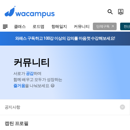
클래스
로드맵
항해일지
커뮤니티
단체구독
전산
와패스 구독하고 100강 이상의 강의를 마음껏 수강해보세요!
커뮤니티
서로가
공감
하며
함께 배우고 모두가 성장하는
즐거움
을 나눠보세요. 😃
공지사항
캡틴 프로필