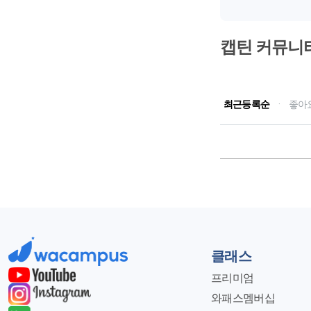
캡틴 커뮤니
최근등록순
·
좋아
클래스
프리미엄
와패스멤버십