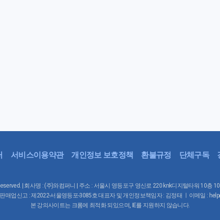
터
서비스이용약관
개인정보 보호정책
환불규정
단체구독
Rights Reserved. | 회사명 : (주)와컴퍼니 | 주소 : 서울시 영등포구 영신로 220 knk디지털타워 10층 
매업신고 : 제2022-서울영등포-3085호 대표자 및 개인정보책임자 : 김정태 ㅣ이메일 : help@waco
본 강의사이트는 크롬에 최적화 되있으며, IE를 지원하지 않습니다.