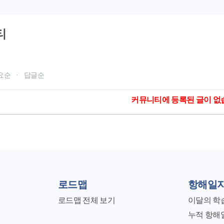
티
요순
·
답글순
커뮤니티에 등록된 글이 없
로드맵
항해일
로드맵 전체 보기
이달의 학
누적 항해