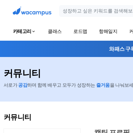
카테고리
클래스
로드맵
항해일지
와패스 구
커뮤니티
서로가
공감
하며 함께 배우고 모두가 성장하는
즐거움
을 나눠보세요
커뮤니티
캡틴 프로필