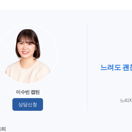
느려도 괜
이수빈 캡틴
느리지
상담신청
토리