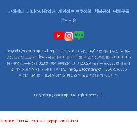
고객센터
서비스이용약관
개인정보 보호정책
환불규정
단체구독
강사지원
Copyright (c) Wacampus All Rights Reserved. | 회사명 : (주)와컴퍼니 | 주소 : 서울시
영등포구 영신로 220 knk디지털타워 10층 1009호 | 사업자등록번호 571-88-01095
원격평생교육원 : 제1023호 | 통신판매업신고 : 제2022-서울영등포-3085호 대표자
및 개인정보책임자 : 김정태 ㅣ이메일 : help@wacompany.kr ㅣ 02-6959-7755
본 강의사이트는 크롬에 최적화 되있으며, IE를 지원하지 않습니다.
Copyright (c) Wacampus All Rights Reserved.
Template_ Error #2: template id
popup
is not defined