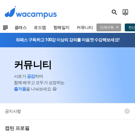
클래스
로드맵
항해일지
커뮤니티
단체구독
전산
와패스 구독하고 100강 이상의 강의를 마음껏 수강해보세요!
커뮤니티
서로가
공감
하며
함께 배우고 모두가 성장하는
즐거움
을 나눠보세요. 😃
공지사항
캡틴 프로필