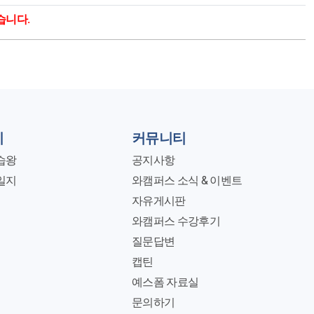
습니다.
지
커뮤니티
습왕
공지사항
일지
와캠퍼스 소식 & 이벤트
자유게시판
와캠퍼스 수강후기
질문답변
캡틴
예스폼 자료실
문의하기