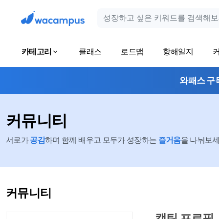
카테고리
클래스
로드맵
항해일지
와패스 구
커뮤니티
서로가
공감
하며 함께 배우고 모두가 성장하는
즐거움
을 나눠보세요
커뮤니티
캡틴 프로필