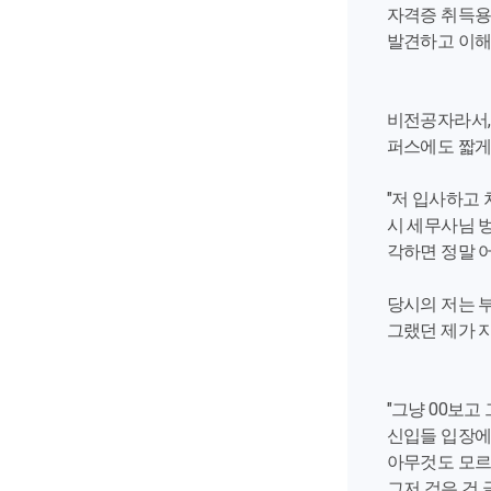
자격증 취득용
발견하고 이해
비전공자라서,
퍼스에도 짧게
"저 입사하고 
시 세무사님 벙
각하면 정말 어
당시의 저는 부
그랬던 제가 
"그냥 00보고 
신입들 입장에
아무것도 모르
그저 검은 건 