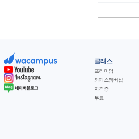
클래스
프리미엄
와패스멤버십
자격증
무료