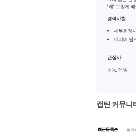
"왜" 그렇게 
경력사항
세무회계사
네이버 블로
관심사
운동, 게임
캡틴 커뮤니
최근등록순
·
좋아