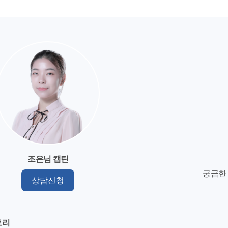
조은님 캡틴
궁금한
상담신청
토리