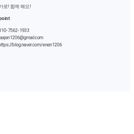
로! 함께 해요!
point
10-7562-1933
axjen1206@gmail.com
https://blog.naver.com/enen1206