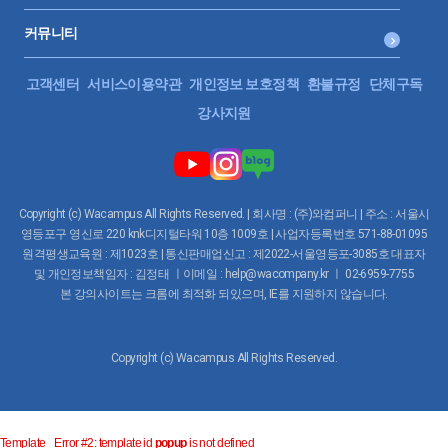
커뮤니티
고객센터
서비스이용약관
개인정보 보호정책
환불규정
단체구독
강사지원
Copyright (c) Wacampus All Rights Reserved. | 회사명 : (주)와컴퍼니 | 주소 : 서울시
영등포구 영신로 220 knk디지털타워 10층 1009호 | 사업자등록번호 571-88-01095
원격평생교육원 : 제1023호 | 통신판매업신고 : 제2022-서울영등포-3085호 대표자
및 개인정보책임자 : 김정태 ㅣ이메일 : help@wacompany.kr ㅣ 02-6959-7755
본 강의사이트는 크롬에 최적화 되있으며, IE를 지원하지 않습니다.
Copyright (c) Wacampus All Rights Reserved.
Template_ Error #2: template id
popup
is not defined