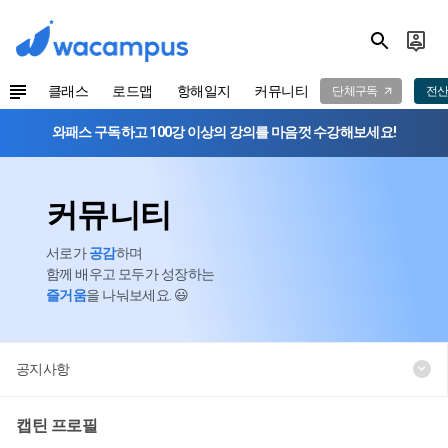
클래스
로드맵
항해일지
커뮤니티
단체구독
전산
와패스 구독하고 100강 이상의 강의를 마음껏 수강해보세요!
커뮤니티
서로가
공감
하며
함께 배우고 모두가 성장하는
즐거움
을 나눠보세요. 😃
공지사항
캡틴 프로필