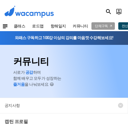
클래스
로드맵
항해일지
커뮤니티
단체구독
전산
와패스 구독하고 100강 이상의 강의를 마음껏 수강해보세요!
커뮤니티
서로가
공감
하며
함께 배우고 모두가 성장하는
즐거움
을 나눠보세요. 😃
공지사항
캡틴 프로필