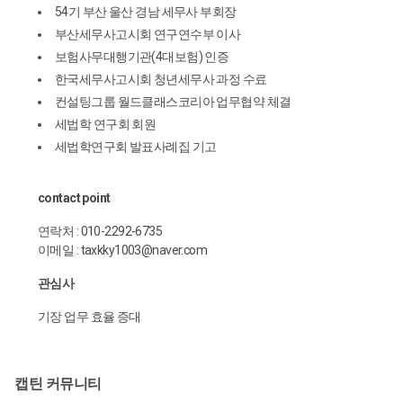
54기 부산 울산 경남 세무사 부회장
부산세무사고시회 연구연수부 이사
보험사무대행기관(4대보험) 인증
한국세무사고시회 청년세무사 과정 수료
컨설팅그룹 월드클래스코리아 업무협약 체결
세법학 연구회 회원
세법학연구회 발표사례집 기고
contact point
연락처 : 010-2292-6735
이메일 : taxkky1003@naver.com
관심사
기장 업무 효율 증대
캡틴 커뮤니티