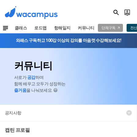
클래스
로드맵
항해일지
커뮤니티
단체구독
전산
와패스 구독하고 100강 이상의 강의를 마음껏 수강해보세요!
커뮤니티
서로가
공감
하며
함께 배우고 모두가 성장하는
즐거움
을 나눠보세요. 😃
공지사항
캡틴 프로필