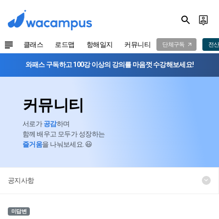
클래스
로드맵
항해일지
커뮤니티
단체구독
전산
와패스 구독하고 100강 이상의 강의를 마음껏 수강해보세요!
커뮤니티
서로가
공감
하며
함께 배우고 모두가 성장하는
즐거움
을 나눠보세요. 😃
공지사항
미답변