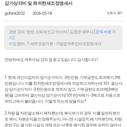
감가상각비 및 최저한세조정명세서
gsthink2022
· 2026-05-18
조회수 421
관련 강의 : 탄탄 소득세 신고 마스터 / 김정은 세무사
[ 강의 바로가
기 ]
수강 챕터 : 7. 세무조정기본 - 기업업무추진비조정명세서
안녕하세요 세무사님 강의 잘 듣고있습니다. 감사합니다.!
1. 현재 개인사업자의 당기순이익이 -3천만원, 기부금한도초과액이 3백
만원입니다. 이를 최저한세조정명세서에 작성하고자하는데 101. 결산서
상 당기순이익이 -3천만원으로 적히지 않고, 기부금한도초과액(3백만
원)을 고려하여 결산서상 당기순이익(101번)자체가 -3백으로 자동으로
위하고에서 불러옵니다. 이렇게 적는게 맞을까요?
2.차량 을 자진말소해서 폐차했는데, 복식부기의 경우 이를 일반처분으
로 봐서, 처분손익을 인정해주는지, 아니면 시설장치 폐기처분인데, 차량
운반구는 열거된 시설의 개체 또는 낙후로 폐기한 경우에 속하지 않아서