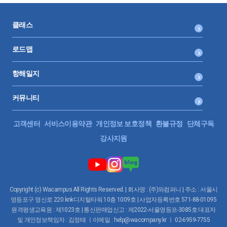
클래스
로드맵
항해일지
커뮤니티
고객센터
서비스이용약관
개인정보 보호정책
환불규정
단체구독
강사지원
Copyright (c) Wacampus All Rights Reserved. | 회사명 : (주)와컴퍼니 | 주소 : 서울시
영등포구 영신로 220 knk디지털타워 10층 1009호 | 사업자등록번호 571-88-01095
원격평생교육원 : 제1023호 | 통신판매업신고 : 제2022-서울영등포-3085호 대표자
및 개인정보책임자 : 김정태 ㅣ이메일 : help@wacompany.kr ㅣ 02-6959-7755