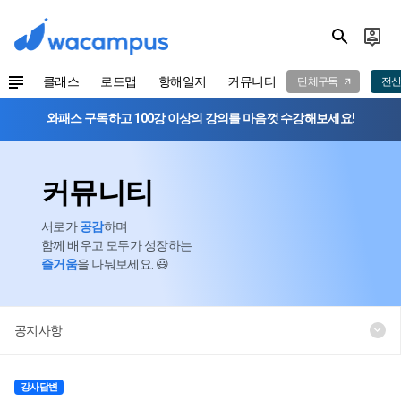
클래스
로드맵
항해일지
커뮤니티
단체구독
전산
와패스 구독하고 100강 이상의 강의를 마음껏 수강해보세요!
커뮤니티
서로가
공감
하며
함께 배우고 모두가 성장하는
즐거움
을 나눠보세요. 😃
공지사항
강사답변