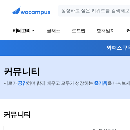
카테고리
클래스
로드맵
항해일지
와패스 구
커뮤니티
서로가
공감
하며 함께 배우고 모두가 성장하는
즐거움
을 나눠보세요
커뮤니티