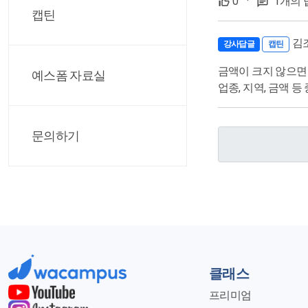
0
·
1개의 
캡틴
김
강사답글
캡틴
금액이 크지 않으면
예스폼 자료실
업종, 지역, 금액 
문의하기
클래스
프리미엄