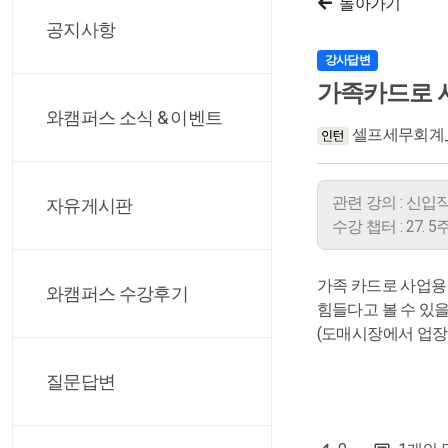
돌아가기
공지사항
강사답변
가족카드로 
와캠퍼스 소식 & 이벤트
셀프세무회계
관련 강의 : 신
자유게시판
수강 챕터 : 27.
가족 카드로 사업용
와캠퍼스 수강후기
힘들다고 볼 수 있
(도매시장에서 업장
질문답변