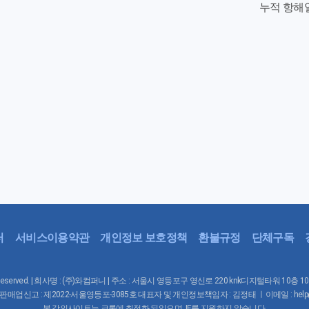
누적 항해
터
서비스이용약관
개인정보 보호정책
환불규정
단체구독
Rights Reserved. | 회사명 : (주)와컴퍼니 | 주소 : 서울시 영등포구 영신로 220 knk디지털타워 10층 
매업신고 : 제2022-서울영등포-3085호 대표자 및 개인정보책임자 : 김정태 ㅣ이메일 : help@waco
본 강의사이트는 크롬에 최적화 되있으며, IE를 지원하지 않습니다.