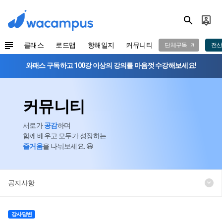
클래스
로드맵
항해일지
커뮤니티
단체구독
전산
와패스 구독하고 100강 이상의 강의를 마음껏 수강해보세요!
커뮤니티
서로가
공감
하며
함께 배우고 모두가 성장하는
즐거움
을 나눠보세요. 😃
공지사항
강사답변