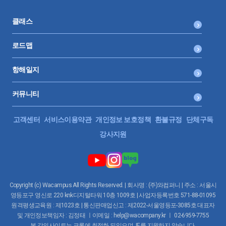
클래스
로드맵
항해일지
커뮤니티
고객센터
서비스이용약관
개인정보 보호정책
환불규정
단체구독
강사지원
Copyright (c) Wacampus All Rights Reserved. | 회사명 : (주)와컴퍼니 | 주소 : 서울시
영등포구 영신로 220 knk디지털타워 10층 1009호 | 사업자등록번호 571-88-01095
원격평생교육원 : 제1023호 | 통신판매업신고 : 제2022-서울영등포-3085호 대표자
및 개인정보책임자 : 김정태 ㅣ이메일 : help@wacompany.kr ㅣ 02-6959-7755
본 강의사이트는 크롬에 최적화 되있으며, IE를 지원하지 않습니다.