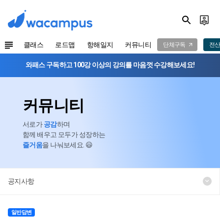
클래스
로드맵
항해일지
커뮤니티
단체구독
전산
와패스 구독하고 100강 이상의 강의를 마음껏 수강해보세요!
커뮤니티
서로가
공감
하며
함께 배우고 모두가 성장하는
즐거움
을 나눠보세요. 😃
공지사항
일반답변