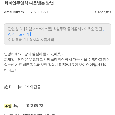
회계업무양식 다운방는 방법
dlthsurktksm
· 2023-08-23
조회수 4,046
관련 강의 : [와캠퍼스+예스폼] 초실무력 끌어올려! / 이유순 캡틴
[
강의 바로가기 ]
수강 챕터 : 1. I. 회사의 자금계획
안녕하세요~ 강의 열심히 듣고 있어욧~
회계업무양식은 무료라고 강의 플레이어 에서 다운 받을 수 있다고 되어
있는데 자료 버튼을 눌러보면 강의내용PDF자료만 보여요 어떻게 해야
하나요?
0
·
2개의 답글
Joy
· 2023-08-23