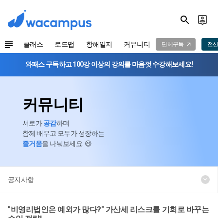
클래스
로드맵
항해일지
커뮤니티
단체구독
전산
와패스 구독하고 100강 이상의 강의를 마음껏 수강해보세요!
커뮤니티
서로가
공감
하며
함께 배우고 모두가 성장하는
즐거움
을 나눠보세요. 😃
공지사항
"비영리법인은 예외가 많다?" 가산세 리스크를 기회로 바꾸는