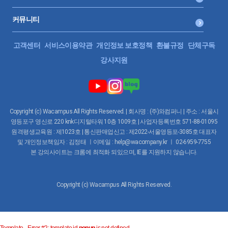
커뮤니티
고객센터
서비스이용약관
개인정보 보호정책
환불규정
단체구독
강사지원
Copyright (c) Wacampus All Rights Reserved. | 회사명 : (주)와컴퍼니 | 주소 : 서울시
영등포구 영신로 220 knk디지털타워 10층 1009호 | 사업자등록번호 571-88-01095
원격평생교육원 : 제1023호 | 통신판매업신고 : 제2022-서울영등포-3085호 대표자
및 개인정보책임자 : 김정태 ㅣ이메일 : help@wacompany.kr ㅣ 02-6959-7755
본 강의사이트는 크롬에 최적화 되있으며, IE를 지원하지 않습니다.
Copyright (c) Wacampus All Rights Reserved.
Template_ Error #2: template id
popup
is not defined