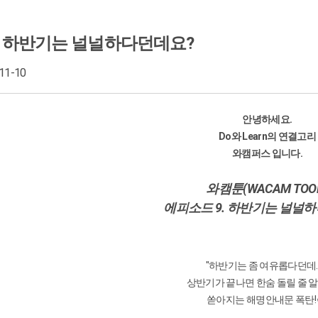
p9. 하반기는 널널하다던데요?
-11-10
안녕하세요.
Do와 Learn의 연결고리
와캠퍼스 입니다.
와캠툰(WACAM TOO
에피소드 9. 하반기는 널널
"하반기는 좀 여유롭다던데...
상반기가 끝나면 한숨 돌릴 줄 
쏟아지는 해명안내문 폭탄! 