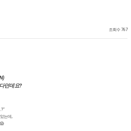
조회수 767
N)
하다던데요?
?"
알았는데,
😱