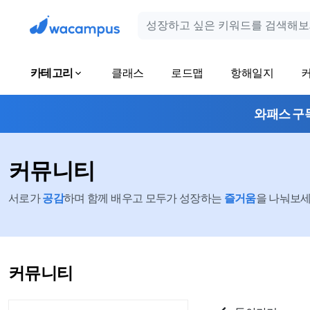
카테고리
클래스
로드맵
항해일지
와패스 구
커뮤니티
서로가
공감
하며 함께 배우고 모두가 성장하는
즐거움
을 나눠보세요
커뮤니티