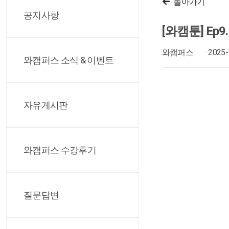
돌아가기
공지사항
[와캠툰] E
와캠퍼스
· 2025
와캠퍼스 소식 & 이벤트
자유게시판
와캠퍼스 수강후기
질문답변