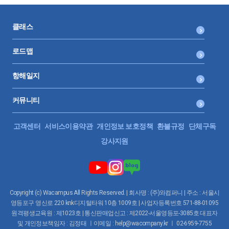
클래스
로드맵
항해일지
커뮤니티
고객센터
서비스이용약관
개인정보 보호정책
환불규정
단체구독
강사지원
Copyright (c) Wacampus All Rights Reserved. | 회사명 : (주)와컴퍼니 | 주소 : 서울시
영등포구 영신로 220 knk디지털타워 10층 1009호 | 사업자등록번호 571-88-01095
원격평생교육원 : 제1023호 | 통신판매업신고 : 제2022-서울영등포-3085호 대표자
및 개인정보책임자 : 김정태 ㅣ이메일 : help@wacompany.kr ㅣ 02-6959-7755