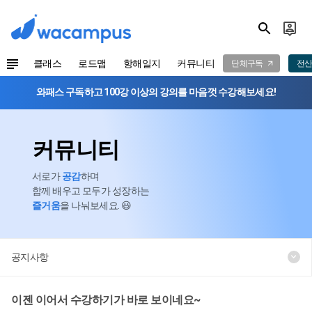
클래스
로드맵
항해일지
커뮤니티
단체구독
전산
와패스 구독하고 100강 이상의 강의를 마음껏 수강해보세요!
커뮤니티
서로가
공감
하며
함께 배우고 모두가 성장하는
즐거움
을 나눠보세요. 😃
공지사항
이젠 이어서 수강하기가 바로 보이네요~