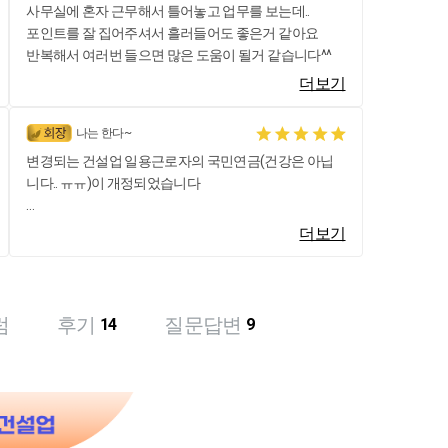
사무실에 혼자 근무해서 틀어놓고 업무를 보는데..
포인트를 잘 집어주셔서 흘러들어도 좋은거 같아요
반복해서 여러번 들으면 많은 도움이 될거 같습니다^^
더보기
나는 한다~
변경되는 건설업 일용근로자의 국민연금(건강은 아닙
니다.. ㅠㅠ)이 개정되었습니다
우선 강의 듣으시는데 팁을 드립니다.(저의 개인적인 하
더보기
하;;;)
ㄴ 용어정리는 명확하게!
ㄴ 기존의 건강과 연금의 가입기준을 숙지하신 후 변경
된 연금의 기준을 비교해서 강의 들으시면 좋습니다.
럼
후기
질문답변
14
9
끝으로 이 강의 들으면서 좋았던 점 안내드립니다.
ㄴ 일용직지급대장을 가지고 설명해주시고, 대화하듯이
강의해주셔서 현장에서 수업을 듣는 착각이 생깁니다.
ㄴ 연금의 일용근로자확인대상 건강보험의 지도점검에
대한 정보를 안내해주십니다.