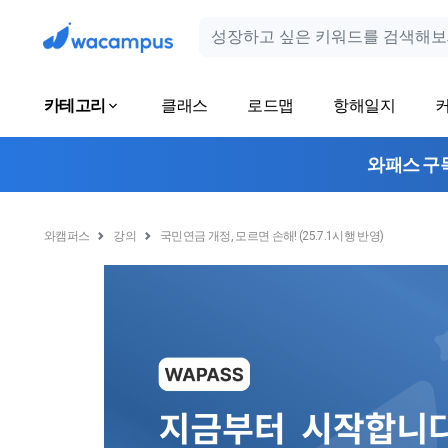
카테고리
클래스
로드맵
항해일지
와패스 구
와캠퍼스
강의
국민연금 개정, 모르면 손해! (25.7.1시행 반영)