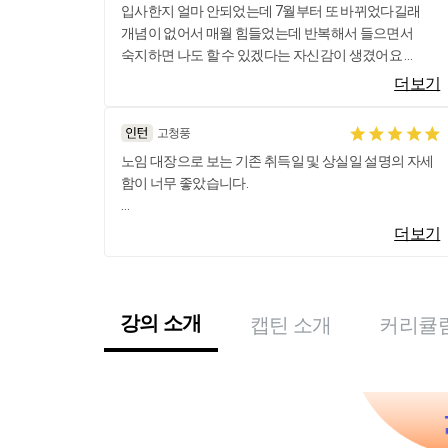
입사한지 얼마 안되었는데 7월부터 또 바뀌었다길래
개념이 없어서 매월 힘들었는데 반복해서 들으면서
숙지하면 나도 할 수 있겠다는 자신감이 생겼어요
노무비대장이랑 비교해서 설명해주셔서 귀에 쏙쏙
더보기
감사합니다
고청풍
노임 대장으로 보는 기존 취득일 및 상실일 설명의 자세
함이 너무 좋았습니다.
건강(8일 이상 기산일)과 연금(220만원 이상) 신고시 월
더보기
초, 월중, 연속성, 일당, 소득체크 등의 체크 항목 사항에
대한 반복적인 교육이 좋았고, 25년 7월 1일 이전과 이후
에 대한 점층적 교육이 탁월합니다.
강의 소개
캡틴 소개
커리큘
2025년 7월 1일 부터 바뀐 건설업 일용근로자의 국민연
금 가입기준 및 적용과 사업장 적용 신고 대상. 상용직 분
리 적용 신고. 건강지도 점검 처리 방법 등 건설업에서 근
무하시는 경영 & 관리 분들은 꼭 들어야 하는 명강의 입
니다.