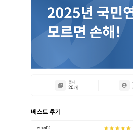
챕터
20개
베스트 후기
wldusl32