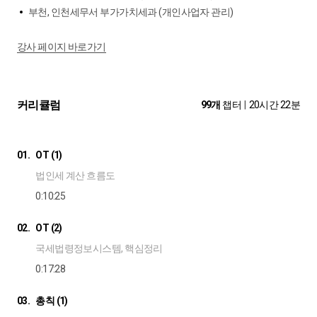
부천, 인천세무서 부가가치세과 (개인사업자 관리)
강사 페이지 바로가기
커리큘럼
99개
챕터
|
20시간 22분
01.
OT (1)
법인세 계산 흐름도
0:10:25
02.
OT (2)
국세법령정보시스템, 핵심정리
0:17:28
03.
총칙 (1)