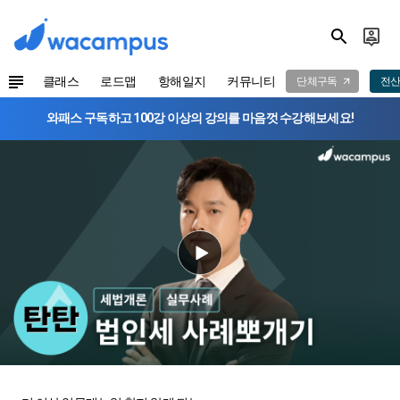
클래스
로드맵
항해일지
커뮤니티
단체구독
전산
와패스 구독하고 100강 이상의 강의를 마음껏 수강해보세요!