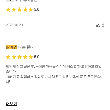
실무사례 - 위법비용의 손급산입여부 (2), 위법비용의 손급산입
5.0
여부 (3)
0:11:55
2
2025-10-20
17.
각 사업연도의 법인세 - 과세표준② 손금(4)
제19조의2, 법인세법 시행령 제19조의2 (1)
0:19:53
나는 한다~
18.
각 사업연도의 법인세 - 과세표준② 손금(5)
5.0
법인세법 시행령 제19조의2 (2)
법인세 신고 끝난 후, 공허한 마음을 어디에 해소할 까 고민하고 있었
0:09:15
습니다!
그러던 중 와캠퍼스 강의로 다시 채우고 싶은 마음에 문을 두들겼습니
19.
각 사업연도의 법인세 - 과세표준② 손금(6)
다!
실무사례 - 결산조정
아직, 모든 강의를 완강하지는 못했지만, 급한 마음에 수강후기를 남
0:06:43
깁니다~
더보기
20.
각 사업연도의 법인세 - 과세표준② 손금(7)
시중에 있는 강의는 세법개론으로 수업을 진행하지만,