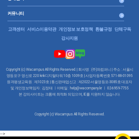
실무사례 - 임직원명의 카드, 기업업무추진비 VS 판매부대비용
커뮤니티
(1)
0:12:14
고객센터
서비스이용약관
개인정보 보호정책
환불규정
단체구독
33.
각 사업연도의 법인세 - 과세표준② 손금(20)
강사지원
실무사례 - 기업업무추진비 VS 판매부대비용 (2)
0:08:52
34.
각 사업연도의 법인세 - 과세표준② 손금(21)
Copyright (c) Wacampus All Rights Reserved. | 회사명 : (주)와컴퍼니 | 주소 : 서울시
영등포구 영신로 220 knk디지털타워 10층 1009호 | 사업자등록번호 571-88-01095
실무사례 - 기업업무추진비 VS 판매부대비용 (3)
원격평생교육원 : 제1023호 | 통신판매업신고 : 제2022-서울영등포-3085호 대표자
0:21:18
및 개인정보책임자 : 김정태 ㅣ이메일 : help@wacompany.kr ㅣ 02-6959-7755
본 강의사이트는 크롬에 최적화 되있으며, IE를 지원하지 않습니다.
35.
각 사업연도의 법인세 - 과세표준② 손금(22)
실무사례 - 기업업무추진비 VS 광고선전비
Copyright (c) Wacampus All Rights Reserved.
0:07:23
36.
각 사업연도의 법인세 - 과세표준② 손금(23)
-->