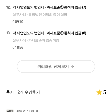
12.
각 사업연도의 법인세 - 과세표준① 통칙과 입금 (7)
실무사례 - 특정법인 이익의 증여 설명
0:09:10
13.
각 사업연도의 법인세 - 과세표준① 통칙과 입금 (8)
실무사례 - 과세표준과 입증책임
0:18:56
14.
각 사업연도의 법인세 - 과세표준② 손금(1)
핵심정리, 제 19조
커리큘럼 전체보기
0:08:42
15.
각 사업연도의 법인세 - 과세표준② 손금(2)
5
후기
실무사례 - 손금 (사업관련성), 위법비용의 손급산입여부 (1)
2개 수강후기
0:11:22
16.
각 사업연도의 법인세 - 과세표준② 손금(3)
세무회계청년