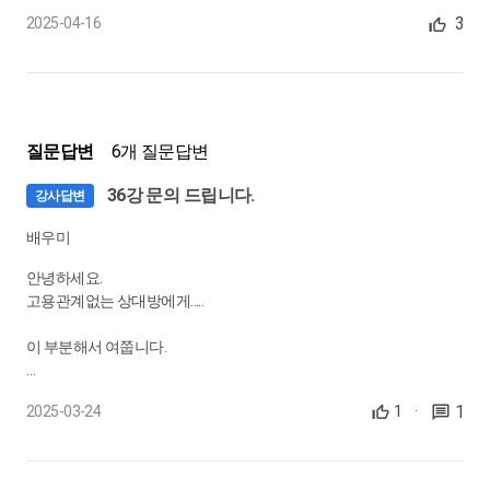
실무사례 - 대손금 (부동발생일 6개월 경과+담보), (회수기일 2년
세법조항을 하나 하나 보면서 강의를 들으니, 정말 뿌듯한 마음이 드
3
2025-04-16
경과), (파산), (사업의 폐지), (단기소멸시효), (소멸시효 기산일)
네요!
0:22:23
게다가 이번에 채무면제이익관련, 세무조정을 했는데....
그 내용이 수업 들을 때 말씀해주셔서 깜짝 놀랐습니다!
21.
각 사업연도의 법인세 - 과세표준② 손금(8)
실무사례 - 대손금 (회수노력), (횡령)
역시는 역시다~
질문답변
6개 질문답변
정필규세무사님 정말 정말 고맙습니다!^^
0:13:17
36강 문의 드립니다.
강사답변
22.
각 사업연도의 법인세 - 과세표준② 손금(9)
배우미
제20조, 제26조, 제21조, 실무사례 - 잉여금 처분을 손비로 계상한
안녕하세요.
금액, 손금에 산입되는 공과금, 부가가치세 매입세액 (위장거래),
고용관계없는 상대방에게.....
위장매입액의 법인세 손금 인정여부
0:20:35
이 부분해서 여쭙니다.
23.
각 사업연도의 법인세 - 과세표준② 손금(10)
1
2025-03-24
1
·
제21조의 2, 제22조 ~ 23조 (1)
공장이 있고, 파견나와서 공장에 일을 하는 근무자에게
0:13:23
1.당사 직원들과 같이 간식을 같이 지급하거나