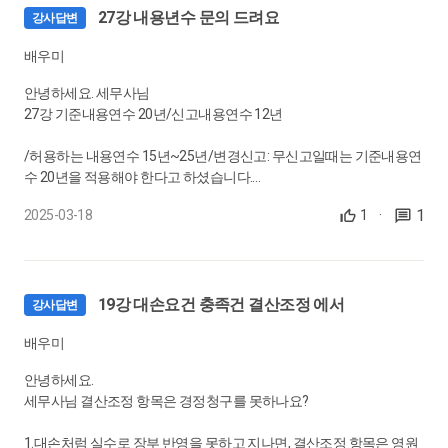
24.
각 사업연도의 법인세 - 과세표준② 손금(11)
27강 내용년수 문의 드려요
강사답변
제23조 (2), 핵심정리
2.휴가나 명절때 5만~10만원 정도의 휴가비(떡값등)금액을
배우미
0:22:00
3.당사 직원들과 파견나온 근무자에 같이 지급했을때
안녕하세요. 세무사님
25.
각 사업연도의 법인세 - 과세표준② 손금(12)
27강 기준내용연수 20년/신고내용연수 12년
실무사례 - 감가상각비(감가상각대상자산), 감가상각비(유휴설
/허용하는 내용연수 15년~25년/변경신고: 무신고일때는 기준내용연
비)
파견나온 근무자에 지급한 간식이나 휴가비,명절 떡값등의 지급액
수 20년을 적용해야 한다고 하셨습니다.
을 접대비로 봐야 하는 건가요?
0:12:07
1
2025-03-18
1
·
문)A법인이 세법상 인정을 받을려면 어떻게 신고했어야 하는 건가요?
26.
각 사업연도의 법인세 - 과세표준② 손금(13)
1)허용년수인 15년으로 신고 해야 하는 걸까요?
실무사례 - 감가상각비(타인사용자산)
감사합니다.
0:15:29
2)15년으로 신고한다면 프로젝트 기간이 끝나서도 계속 남은 3년간
19강 대손요건 충족건 결산조정 에서
강사답변
의 상각을 해도 되는 건가요? 이때는 A법인의 자산이 아닌 상태로 보
27.
각 사업연도의 법인세 - 과세표준② 손금(14)
배우미
여 지는데, ....
실무사례 - 감가상각비(자본적지출 VS 수익적지출), 감가상각비
안녕하세요.
(기준내용연수와 내용연수)
세무사님 결산조정 항목은 경정청구를 못하나요?
0:10:56
강의 잘 듣고 있습니다.
1.대손처럼 실수로 장부 반영을 못하고 지나면, 결산조정 항목은 영원