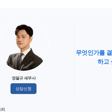
무엇인가를 결
하고 
정필규 세무사
상담신청
토리