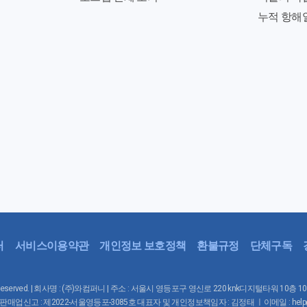
누적 항해
터
서비스이용약관
개인정보 보호정책
환불규정
단체구독
Rights Reserved. | 회사명 : (주)와컴퍼니 | 주소 : 서울시 영등포구 영신로 220 knk디지털타워 10층 
매업신고 : 제2022-서울영등포-3085호 대표자 및 개인정보책임자 : 김정태 ㅣ이메일 : help@waco