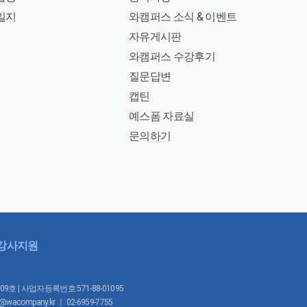
일지
와캠퍼스 소식 & 이벤트
자유게시판
와캠퍼스 수강후기
질문답변
캡틴
예스폼 자료실
문의하기
강사지원
1009호 | 사업자등록번호 571-88-01095
mpany.kr ㅣ 02-6959-7755