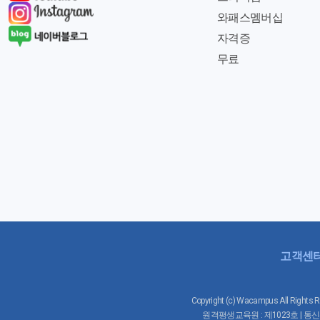
와패스멤버십
자격증
무료
고객센
Copyright (c) Wacampus All 
원격평생교육원 : 제1023호 | 통신판