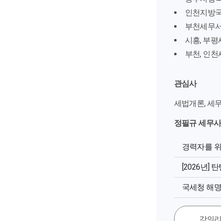
인천지방국
부천세무서
시흥, 부평
부천, 인
관심사
세법개론, 세
정필규 세무사
경력자를 
[2026년]
국세청 해
강의리