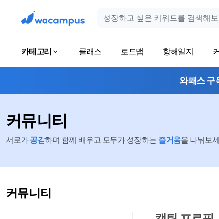
카테고리
클래스
로드맵
항해일지
와패스 구
커뮤니티
서로가
공감
하며 함께 배우고 모두가 성장하는
즐거움
을 나눠보세요
커뮤니티
캡틴 프로필