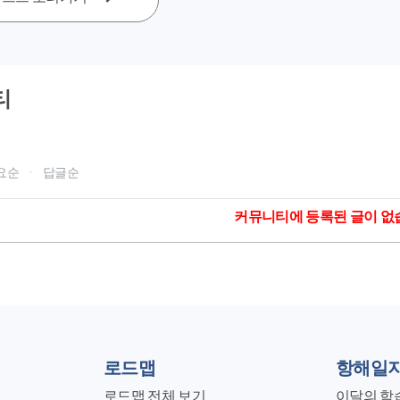
티
요순
·
답글순
커뮤니티에 등록된 글이 없
로드맵
항해일
로드맵 전체 보기
이달의 학