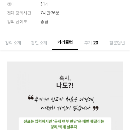
챕터
31개
전체 강의시간
7시간 26분
강의 난이도
중급
커리큘럼
20
강의 소개
캡틴 소개
후기
질문답변