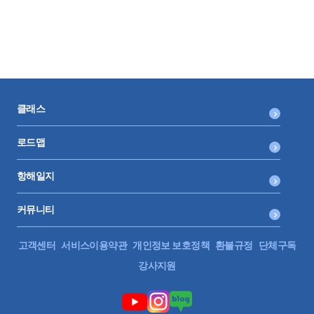
25.
매입세액공제와 납부세액 : 부가가치세 계산구조
계산구조, 과표명세, 매입매출 전표 입력, 코드 입력
0:10:34
26.
매입세액공제와 납부세액 : 매입세액불공제, 매입세액공제
세금계산서 미수령 부실기재분, 매입세액 공제의 기본, 판단사례,
클래스
한도율
0:17:21
로드맵
27.
매입세액공제와 납부세액 : 의제매입세액공제, 매입세액공제, 대
항해일지
손세액공제, 신용카드 매출전표 발행세액공제, 가산세
공제율, 실무상 처리, 한도율, 대손사유, 신용카드 매출전표 발행
커뮤니티
세액공제, 가산세의 구분, 가산세 감면
0:16:48
고객센터
서비스이용약관
개인정보 보호정책
환불규정
단체구독
28.
매입세액공제와 납부세액 : 면세와 과세사업을 같이 하는 사업자
강사지원
의 매입세액공제(1)
공통사용재화 공급, 공통매입세액 정산, 공통매입세액 재계산