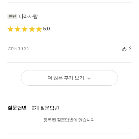
과세표준 명세②, 대가, 특수 관계자 거래, 시가의 범위, 과세표준
제외 대상
나라사랑
0:12:21
5.0
22.
과세표준 : 과세표준 일반(4)
과세사업과 면세사업등에 공통으로 사용된 재화의 공급가액 계
산, 토지와 건물을 함께 공급시 공급가액 안분계산
2
2025-10-24
0:18:29
23.
세금계산서와 영수증 : 세금계산서
더 많은 후기 보기
기재사항, 전자세금계산서, 수정세금계산서의 발급, 그외 작성일
자 소급되는 경우
0:19:54
질문답변
0개 질문답변
24.
세금계산서와 영수증 : 영수증
영수증 발급 대상자, 세금계산서 발급 의무 면제
등록된 질문답변이 없습니다.
0:14:24