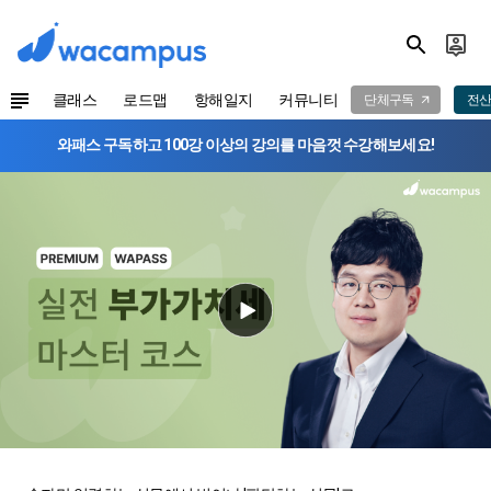
클래스
로드맵
항해일지
커뮤니티
단체구독
전산
와패스 구독하고 100강 이상의 강의를 마음껏 수강해보세요!