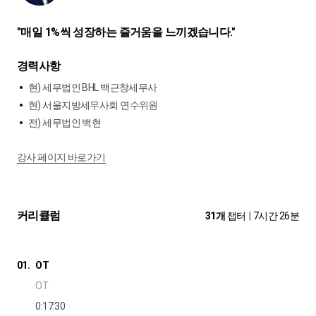
"매일 1%씩 성장하는 즐거움을 느끼겠습니다."
경력사항
현) 세무법인 BHL 백근창세무사
현) 서울지방세무사회 연수위원
전) 세무법인 백현
강사 페이지 바로가기
커리큘럼
31개
챕터
|
7시간 26분
01.
OT
OT
0:17:30