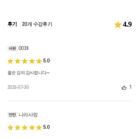
0:16:25
14.
과세대상거래 : 부수 재화 용역의 공급
4.9
후기
20개 수강후기
주된 거래에 부수되어 공급되는 재화 또는 용역, 주된 사업에 부
수되어 공급되는 재화 또는 용역
0:12:52
003ll
15.
과세대상거래 : 공급시기(1)
5.0
재화의 공급시기란, 공급시기, 독특한 거래 형태별 공급시기, 중
간지급 조건부 판매/완성도기준조건부, 재화의 간주공급, 용역의
좋은 강의 감사합니다~
공급시기
0:12:23
1
2026-07-30
16.
과세대상거래 : 공급시기(2)
재화용역의 공급시기 특례(발급시기 공급시기 특례), 선발급 세
금계산서 (사전발급), 후T/I (사후발급)
나라사랑
0:13:23
5.0
17.
영세율과 면세 : 영세율