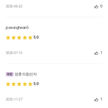
영세율, 재화의 수출, 용역의 국외 공급, 외국 항행용역의 공급, 기
0
2026-06-22
타 외화 획득, 영세율 제출 서류
0:14:00
joseonghwan5
18.
영세율과 면세 : 면세
재화용역의 공급에 대한 면세, 기초생활필수 재화용역
5.0
0:17:08
1
2026-01-15
19.
과세표준 : 과세표준 일반(1)
프로그램 부가세 신고서
0:11:45
영혼의동반자
20.
과세표준 : 과세표준 일반(2)
5.0
과세표준명세①
0:17:51
1
2025-11-27
21.
과세표준 : 과세표준 일반(3)