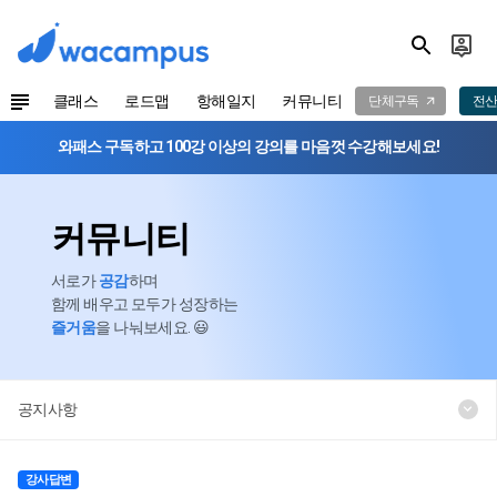
클래스
로드맵
항해일지
커뮤니티
단체구독
전산
와패스 구독하고 100강 이상의 강의를 마음껏 수강해보세요!
커뮤니티
서로가
공감
하며
함께 배우고 모두가 성장하는
즐거움
을 나눠보세요. 😃
공지사항
강사답변