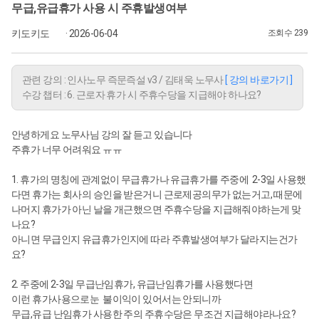
무급,유급휴가 사용 시 주휴발생여부
키도키도
· 2026-06-04
조회수 239
관련 강의 : 인사노무 즉문즉설 v3 / 김태욱 노무사
[ 강의 바로가기 ]
수강 챕터 : 6. 근로자 휴가 시 주휴수당을 지급해야 하나요?
안녕하게요 노무사님 강의 잘 듣고 있습니다
주휴가 너무 어려워요 ㅠㅠ
1. 휴가의 명칭에 관계없이 무급휴가나 유급휴가를 주중에 2-3일 사용했
다면 휴가는 회사의 승인을 받은거니 근로제공의무가 없는거고, 때문에
나머지 휴가가 아닌 날을 개근했으면 주휴수당을 지급해줘야하는게 맞
나요?
아니면 무급인지 유급휴가인지에 따라 주휴발생여부가 달라지는건가
요?
2. 주중에 2-3일 무급난임휴가, 유급난임휴가를 사용했다면
이런 휴가사용으로눈 불이익이 있어서는 안되니까
무급,유급 난임휴가 사용한 주의 주휴수당은 무조건 지급해야라나요?