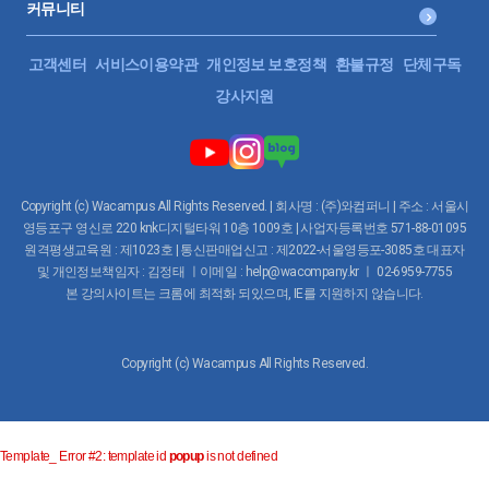
커뮤니티
고객센터
서비스이용약관
개인정보 보호정책
환불규정
단체구독
강사지원
Copyright (c) Wacampus All Rights Reserved. | 회사명 : (주)와컴퍼니 | 주소 : 서울시
영등포구 영신로 220 knk디지털타워 10층 1009호 | 사업자등록번호 571-88-01095
원격평생교육원 : 제1023호 | 통신판매업신고 : 제2022-서울영등포-3085호 대표자
및 개인정보책임자 : 김정태 ㅣ이메일 : help@wacompany.kr ㅣ 02-6959-7755
본 강의사이트는 크롬에 최적화 되있으며, IE를 지원하지 않습니다.
Copyright (c) Wacampus All Rights Reserved.
Template_ Error #2: template id
popup
is not defined