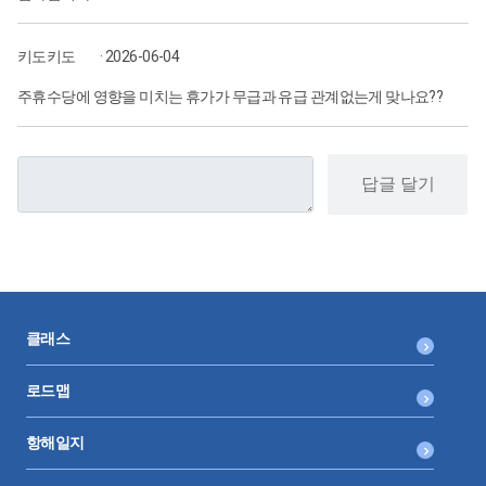
키도키도
· 2026-06-04
주휴수당에 영향을 미치는 휴가가 무급과 유급 관계없는게 맞나요??
답글 달기
클래스
로드맵
항해일지