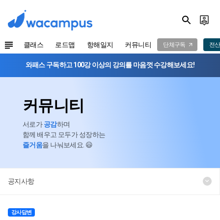
클래스
로드맵
항해일지
커뮤니티
단체구독
전산
와패스 구독하고 100강 이상의 강의를 마음껏 수강해보세요!
커뮤니티
서로가
공감
하며
함께 배우고 모두가 성장하는
즐거움
을 나눠보세요. 😃
공지사항
강사답변