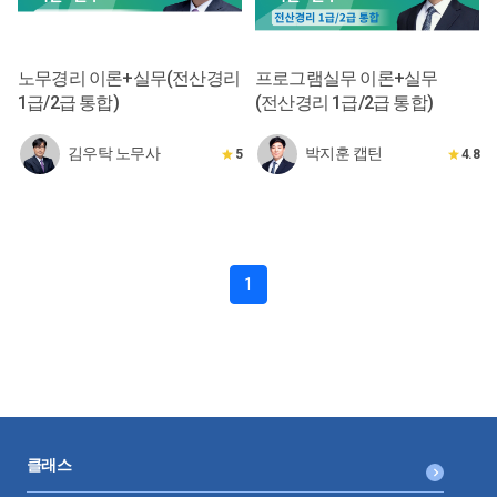
노무경리 이론+실무(전산경리
프로그램실무 이론+실무
1급/2급 통합)
(전산경리 1급/2급 통합)
김우탁 노무사
박지훈 캡틴
5
4.8
1
클래스