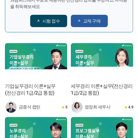
와캠퍼스에서 무료로 제공하는 전산경리 강의를 수강하고, 자격증
을 취득해보세요.
시험 접수
교재 구매
기업실무경리 이론+실무
세무경리 이론+실무(전산경리
(전산경리 1급/2급 통합)
1급/2급 통합)
금종석 캡틴
염정희 세무사
5
4.9