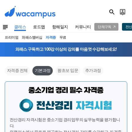
클래스
로드맵
항해일지
커뮤니티
단체구독
전산
프리미엄
와패스멤버십
자격증
무료
와패스 구독하고 100강 이상의 강의를 마음껏 수강해보세요!
자격증 전체
기본과정
왕초보 입문
추가과정
전산경리 자격시험은 중소기업 경리업무의 실무능력을 평가합니
다.