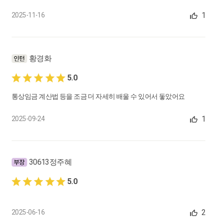
제10-11절. 육아휴직의 부여, 유사산휴가, 가족돌봄휴직 등
1
2025-11-16
0:25:45
19.
[제9장] 취업규칙 : 개요, 작성 및 신고의무, 취업규칙의 효력, 취업
규칙의 변경
황경화
제1-4절. 신고 의무가 부여되는 사업장, 취업규칙의 필수기재 사
5.0
항 등
0:07:13
통상임금 계산법 등을 조금 더 자세히 배울 수 있어서 돟았어요
20.
[제10장] 노사협의회 : 노사협의회의 설치, 구성과 규정의 신고 등,
1
2025-09-24
임무, 고충처리제도
제1-4절. 노사 동수 구성, 위원의 선출, 운영, 협의사항, 의결사항,
보고사항 등
30613정주혜
0:07:51
5.0
21.
[제11장] 4대보험 실무 : 4대보험의 개요
제1-4절. 개요, 산재보험과 고용보험 사업, 사업장 적용기준, 보험
료 부과기준
2
2025-06-16