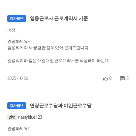
0:15:03
27.
2급 모의고사 : 01-10번 문제
일용근로자 근로계약서 기준
강사답변
0:13:19
이정
28.
2급 모의고사 : 11-20번 문제
안녕하세요~!
일용직에 대해 궁금한 점이 있어 문의드립니다.
0:10:47
일용직이라 함은 매일매일 근로계약서를 작성해야 하는데
29.
1급 모의고사 : 01-10번 문제
1개월 단위로 근로계약서를 작성 할 경우에는 일용직으로 보기 어려
0:17:20
3
2025-10-26
0
·
운가요?..
30.
1급 모의고사 : 11-20번 문제
0:15:32
연장근로수당과 야간근로수당
강사답변
nastyblue123
안녕하세요?