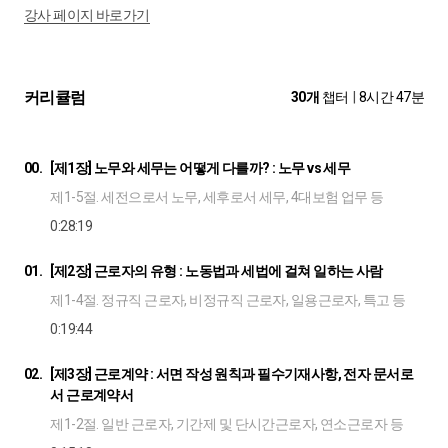
강사 페이지 바로가기
커리큘럼
30개
챕터
|
8시간 47분
00.
[제1장] 노무와 세무는 어떻게 다를까? : 노무 vs 세무
제1-5절. 세전으로서 노무, 세후로서 세무, 4대보험 업무 등
0:28:19
01.
[제2장] 근로자의 유형 : 노동법과 세법에 걸쳐 일하는 사람
제1-4절. 정규직 근로자, 비정규직 근로자, 일용근로자, 특고 등
0:19:44
02.
[제3장] 근로계약 : 서면 작성 원칙과 필수기재사항, 전자 문서로
서 근로계약서
제1-2절. 일반 근로자, 기간제 및 단시간근로자, 연소근로자 등