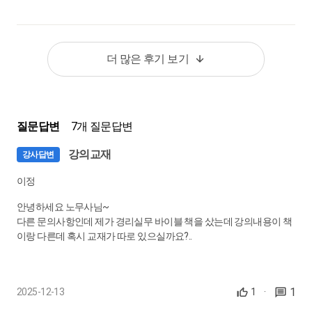
0:26:23
22.
[제11장] 4대보험 실무 : 고용산재보험 부과고지 프로세스
더 많은 후기 보기
제5-7절. 고용산재보험 부과고지, 자진신고 프로세스, 건강보험
과 국민연금 납부 및 정산 프로세스
0:22:40
질문답변
7개 질문답변
23.
[제11장] 4대보험 실무 : 4대보험과 비과세소득
제8-9절. 4대보험과 비과세소득, 건강보험료 정산
강의교재
강사답변
0:20:54
이정
24.
[제11장] 4대보험 실무 : 근로자 지위변동과 4대보험 행정
안녕하세요 노무사님~
제10-11절. 근로자 지위변동과 4대보험 행정, 실업급여
다른 문의사항인데 제가 경리실무 바이블 책을 샀는데 강의내용이 책
이랑 다른데 혹시 교재가 따로 있으실까요?..
0:24:12
25.
[제11장] 4대보험 실무 : 기타 다양한 사례
1
2025-12-13
1
·
제12절. 기타 다양한 사례