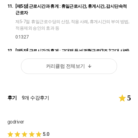
11.
[제5장] 근로시간과 휴게 : 휴일근로시간, 휴게시간, 감시단속적
근로자
제5-7절. 휴일근로수당의 산정, 적용 사례, 휴게시간의 부여 방법,
적용제외 승인의 효과 등
0:13:27
12.
[제5장] 근로시간과 휴게 : 교대제 등 비전형근로(3조 2교대 사례)
제8절. 의의, 근무편성표, 연중무휴 가동을 위한 근로시간 검토
커리큘럼 전체보기
0:10:22
13.
[제6장] 근로시간의 유연화 : 탄력적/선택적 근로시간제, 외주 간
주근로시간제, 재량근로시간제
5
후기
9개 수강후기
제1-4절. 개요, 활용 가능한 업종/직무, 도입 요건 등
0:24:51
14.
[제7장] 휴일 : 개요, 법정휴일
godriver
제1-2절. 유급주휴일, 근로자의 날, 관공서휴일, 보상휴가제 등
5.0