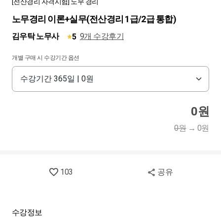
[전산경리 자격시험] 노무 경리
노무경리 이론+실무(전산경리 1급/2급 통합)
김우탁 노무사
9개 수강후기
5
개별 구매 시 수강기간 옵션
0원
0원
→
0원
103
공유
수강정보