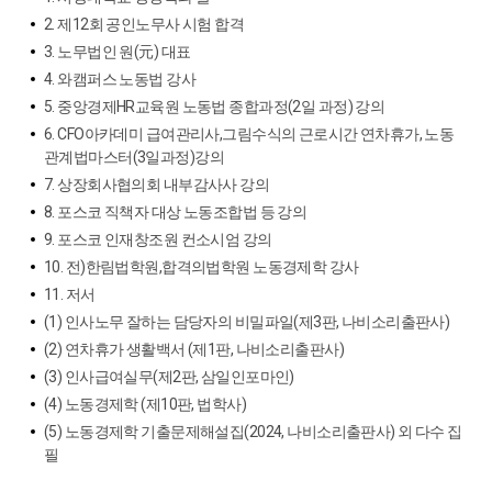
2. 제12회 공인노무사 시험 합격
3. 노무법인 원(元) 대표
4. 와캠퍼스 노동법 강사
5. 중앙경제HR교육원 노동법 종합과정(2일 과정) 강의
6. CFO아카데미 급여관리사,그림수식의 근로시간 연차휴가, 노동
관계법마스터(3일과정)강의
7. 상장회사협의회 내부감사사 강의
8. 포스코 직책자 대상 노동조합법 등 강의
9. 포스코 인재창조원 컨소시엄 강의
10. 전)한림법학원,합격의법학원 노동경제학 강사
11. 저서
(1) 인사노무 잘하는 담당자의 비밀파일(제3판, 나비소리출판사)
(2) 연차휴가 생활백서 (제1판, 나비소리출판사)
(3) 인사급여실무(제2판, 삼일인포마인)
(4) 노동경제학 (제10판, 법학사)
(5) 노동경제학 기출문제해설집(2024, 나비소리출판사) 외 다수 집
필