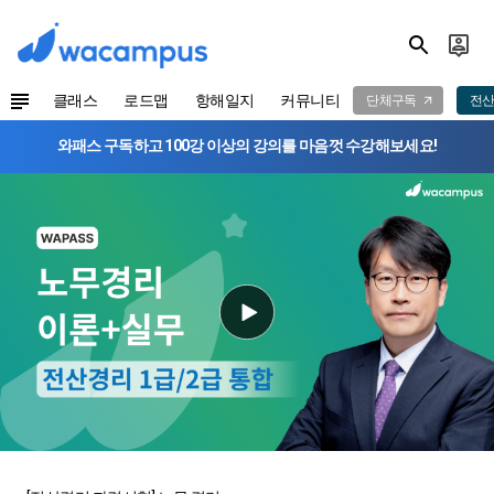
클래스
로드맵
항해일지
커뮤니티
단체구독
전산
와패스 구독하고 100강 이상의 강의를 마음껏 수강해보세요!