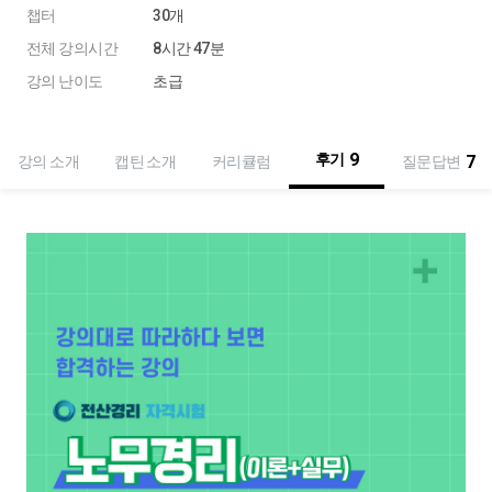
챕터
30개
전체 강의시간
8시간 47분
강의 난이도
초급
9
후기
7
강의 소개
캡틴 소개
커리큘럼
질문답변