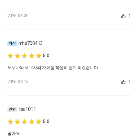
0:27:11
15.
[제8장] 연차휴가와 법정휴가 및 휴직 : 연차휴가의 의의와 적용범
1
2026-03-25
위, 연차휴가일수, 미사용 연차휴가수당
제1-3절. 적용범위, 일반 원칙, 단시간 근로자의 연차휴가 등
0:15:19
mhs700413
16.
[제8장] 연차휴가와 법정휴가 및 휴직 : 연차수당과 평균임금, 연
5.0
차휴가의 회계연도 운영 방식, 연차휴가의 사용촉진
노무사와 세무사의 차이점 확실히 알게 되었습니다
제4-6절. 행정해석, 판례, 운영 방식, 퇴직 시 연차수당 정산 등
0:21:54
1
2026-03-16
17.
[제8장] 연차휴가와 법정휴가 및 휴직 : 연차휴가의 대체, 비례산
정하는 연차휴가, 출산전후휴가
제7-9절. 의의 및 도입유형, 근로자 대표, 적법한 쟁위행위기간 등
lisa1011
0:15:57
5.0
18.
[제8장] 연차휴가와 법정휴가 및 휴직 : 육아휴직, 배우자출산휴
좋아요
가 외