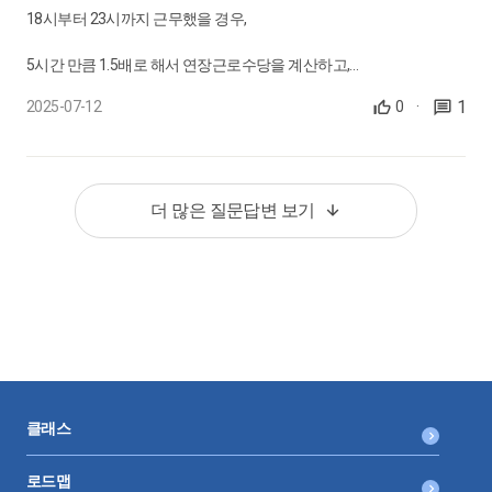
18시부터 23시까지 근무했을 경우,
5시간 만큼 1.5배로 해서 연장근로수당을 계산하고,
1
2025-07-12
0
·
22시부터 23시까지 1시간 만큼 2배로해서 야간근로수당을 지급하는
건가요?
근데, 이렇게 계산하게되면 22시부터 23시까지의 1시간은
더 많은 질문답변 보기
연장근로수당과 야간근로수당이 중복계산이 되는게 맞나요?
클래스
로드맵